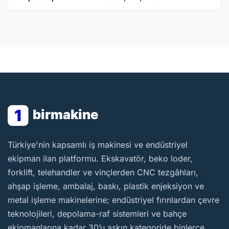
1
birmakine
BirMakine
Türkiye'nin kapsamlı iş makinesi ve endüstriyel
ekipman ilan platformu. Ekskavatör, beko loder,
forklift, telehandler ve vinçlerden CNC tezgâhları,
ahşap işleme, ambalaj, baskı, plastik enjeksiyon ve
metal işleme makinelerine; endüstriyel fırınlardan çevre
teknolojileri, depolama-raf sistemleri ve bahçe
ekipmanlarına kadar 30’u aşkın kategoride binlerce