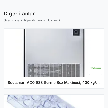
Diğer ilanlar
Sitemizdeki diğer ilanlardan bir seçki.
Scotsman MXG 938 Gurme Buz Makinesi, 400 kg/gün Kapasiteli, Saklama Haznesiz