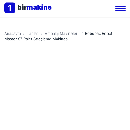
1
bir
makine
Anasayfa
/
İlanlar
/
Ambalaj Makineleri
/
Robopac Robot
Master S7 Palet Streçleme Makinesi