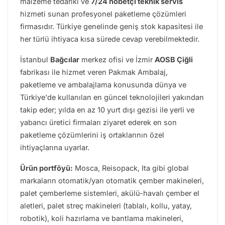
malzeme tedariki ve
7/24 nöbetçi teknik servis
hizmeti sunan profesyonel paketleme çözümleri
firmasıdır. Türkiye genelinde geniş stok kapasitesi ile
her türlü ihtiyaca kısa sürede cevap verebilmektedir.
İstanbul
Bağcılar
merkez ofisi ve İzmir
AOSB Çiğli
fabrikası ile hizmet veren Pakmak Ambalaj,
paketleme ve ambalajlama konusunda dünya ve
Türkiye'de kullanılan en güncel teknolojileri yakından
takip eder; yılda en az 10 yurt dışı gezisi ile yerli ve
yabancı üretici firmaları ziyaret ederek en son
paketleme çözümlerini iş ortaklarının özel
ihtiyaçlarına uyarlar.
Ürün portföyü:
Mosca, Reisopack, Ita gibi global
markaların
otomatik/yarı otomatik çember makineleri,
palet çemberleme sistemleri, akülü-havalı çember el
aletleri, palet streç makineleri (tablalı, kollu, yatay,
robotik), koli hazırlama ve bantlama makineleri,