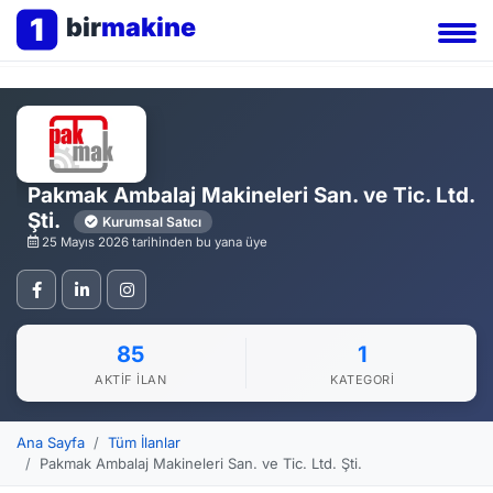
1
bir
makine
Pakmak Ambalaj Makineleri San. ve Tic. Ltd.
Şti.
Kurumsal Satıcı
25 Mayıs 2026 tarihinden bu yana üye
85
1
AKTIF İLAN
KATEGORI
Ana Sayfa
Tüm İlanlar
Pakmak Ambalaj Makineleri San. ve Tic. Ltd. Şti.