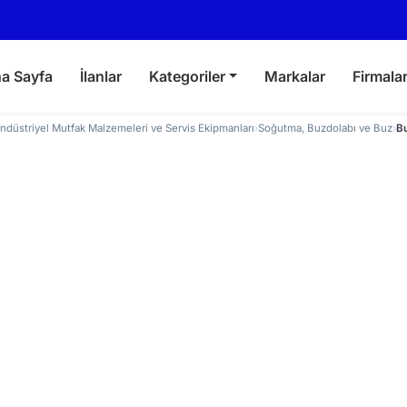
a Sayfa
İlanlar
Kategoriler
Markalar
Firmala
ndüstriyel Mutfak Malzemeleri ve Servis Ekipmanları
›
Soğutma, Buzdolabı ve Buz
›
B