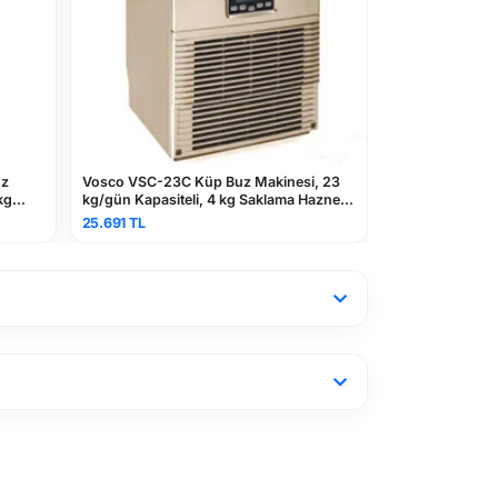
Vosco VSC-23C Küp Buz Makinesi, 23
Brema Fresh Maker Buz 
kg/gün Kapasiteli, 4 kg Saklama Hazneli,
kg/gün Kapasiteli
Gold
25.691 TL
84.544 TL