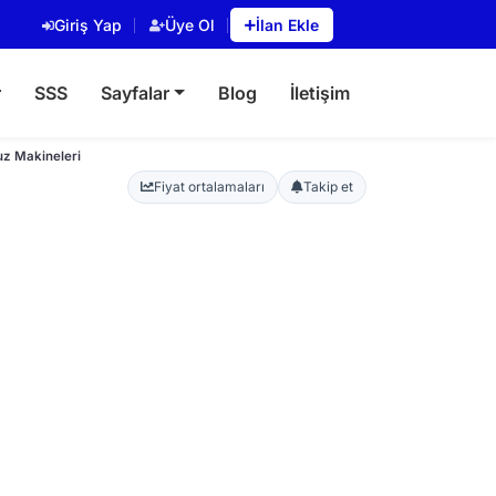
Giriş Yap
Üye Ol
İlan Ekle
r
SSS
Sayfalar
Blog
İletişim
uz Makineleri
Fiyat ortalamaları
Takip et