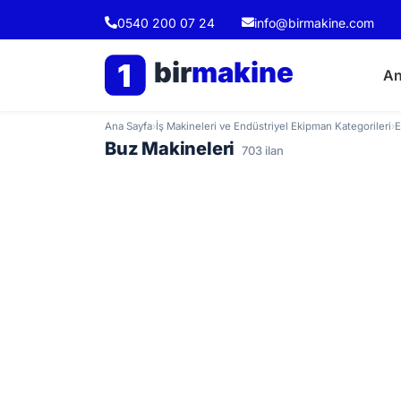
0540 200 07 24
info@birmakine.com
bir
makine
1
An
Ana Sayfa
›
İş Makineleri ve Endüstriyel Ekipman Kategorileri
›
E
Buz Makineleri
703 ilan