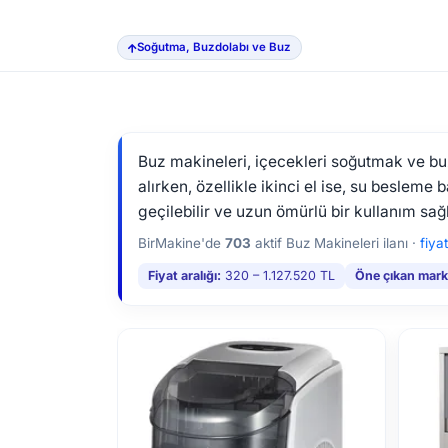
Soğutma, Buzdolabı ve Buz
Buz makineleri, içecekleri soğutmak ve buz 
alırken, özellikle ikinci el ise, su beslem
geçilebilir ve uzun ömürlü bir kullanım sağl
BirMakine'de
703
aktif Buz Makineleri ilanı ·
fiya
Fiyat aralığı:
320 – 1.127.520 TL
Öne çıkan mark