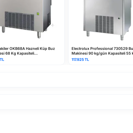
KB68A Hazneli Küp Buz
Electrolux Professional 730529 Buz
Kapasiteli
Makinesi 90 kg/gün Kapasiteli 55 kg
0
Kendinden Hazneli
117.925 TL