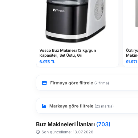
Vosco Buz Makinesi 12 kg/gün
Öztiryakiler O
 Buz
Kapasiteli, Set Üstü, Gri
Makinesi 68 Kg 
9805.OKB68.A
6.975 TL
91.971 TL
Firmaya göre filtrele
(7 firma)
Markaya göre filtrele
(23 marka)
Buz Makineleri İlanları
(703)
Son güncelleme: 13.07.2026