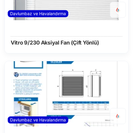
Davlumbaz ve Havalandırma
Vitro 9/230 Aksiyal Fan (Çift Yönlü)
Davlumbaz ve Havalandırma