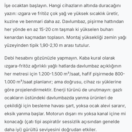
İşe ocaktan başlayın. Hangi cihazların altında duracağını
yazın: ızgara ve fritöz çok yağ ve yüksek sıcaklık üretir,
kuzine ve benmari daha az. Davlumbaz, pişirme hattından
her yönde en az 15-20 cm taşmalı ki yükselen buharı
kenardan kaçmadan toplasın. Montaj yüksekliği zemin yağı
yüzeyinden tipik 1,90-2,10 m arası tutulur.
Debi hesabını gözünüzle yapmayın. Kaba kural olarak
ızgara-fritöz ağırlıklı yağlı hatlarda davlumbaz açıklığının
her metresi için 1.200-1.500 m³/saat, hafif pişirmede 800-
1.000 m³/saat planlanır; ama doğrusu, cihaz ısı yüklerine
göre projelendirmektir. Enerji türünü de unutmayın: gazlı
ocakların üstündeki davlumbazda yanma ürünleri de
çekildiği için besleme havası şart, yoksa ocak alevi sararır,
eksik yanma başlar. Motorun dışarı mı yoksa kanal içine mi
konacağı (çatı tipi aspiratör sessizlik açısından genelde
daha iyi) gürültü seviyesini doğrudan etkiler.