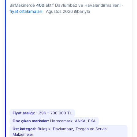
davlumbaz alırken, filtre sisteminin durumu ve
BirMakine'de
400
aktif Davlumbaz ve Havalandırma ilanı ·
temizlenebilirliği hakkında detaylı bilgi edinmek, uzun
fiyat ortalamaları
·
Ağustos 2026 itibarıyla
ömürlü bir kullanım için faydalı olacaktır.
Fiyat aralığı:
1.296 – 700.000 TL
Öne çıkan markalar:
Horecamark, ANKA, EKA
Üst kategori:
Bulaşık, Davlumbaz, Tezgah ve Servis
Malzemeleri