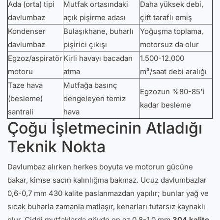
Ada (orta) tipi
Mutfak ortasındaki
Daha yüksek debi,
davlumbaz
açık pişirme adası
çift taraflı emiş
Kondenser
Bulaşıkhane, buharlı
Yoğuşma toplama,
davlumbaz
pişirici çıkışı
motorsuz da olur
Egzoz/aspiratör
Kirli havayı bacadan
1.500-12.000
motoru
atma
m³/saat debi aralığı
Taze hava
Mutfağa basınç
Egzozun %80-85'i
(besleme)
dengeleyen temiz
kadar besleme
santrali
hava
Çoğu İşletmecinin Atladığı
Teknik Nokta
Davlumbaz alırken herkes boyuta ve motorun gücüne
bakar, kimse sacın kalınlığına bakmaz. Ucuz davlumbazlar
0,6-0,7 mm 430 kalite paslanmazdan yapılır; bunlar yağ ve
sıcak buharla zamanla matlaşır, kenarları tutarsız kaynaklı
olur. Ciddi mutfaklarda gövde en az 0,8-1,0 mm
304 kalite