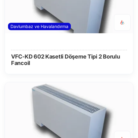
Davlumbaz ve Havalandırma
VFC-KD 602 Kasetli Döşeme Tipi 2 Borulu
Fancoil