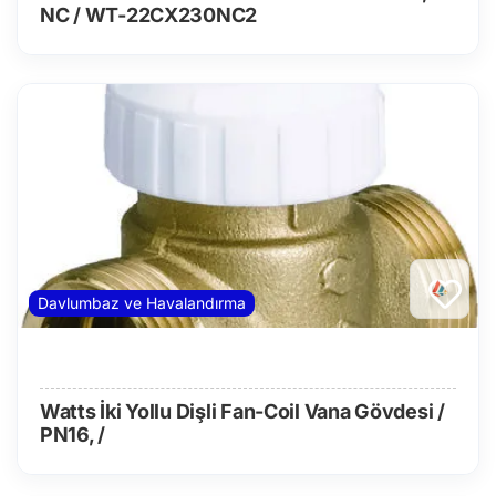
NC / WT-22CX230NC2
Davlumbaz ve Havalandırma
Watts İki Yollu Dişli Fan-Coil Vana Gövdesi /
PN16, /