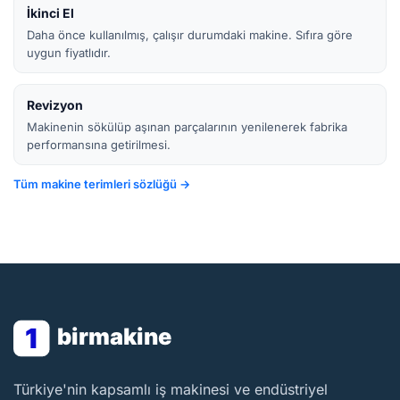
İkinci El
Daha önce kullanılmış, çalışır durumdaki makine. Sıfıra göre
uygun fiyatlıdır.
Revizyon
Makinenin sökülüp aşınan parçalarının yenilenerek fabrika
performansına getirilmesi.
Tüm makine terimleri sözlüğü →
1
birmakine
BirMakine
Türkiye'nin kapsamlı iş makinesi ve endüstriyel