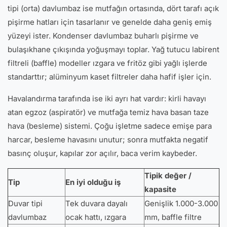
tipi (orta) davlumbaz ise mutfağın ortasında, dört tarafı açık
pişirme hatları için tasarlanır ve genelde daha geniş emiş
yüzeyi ister. Kondenser davlumbaz buharlı pişirme ve
bulaşıkhane çıkışında yoğuşmayı toplar. Yağ tutucu labirent
filtreli (baffle) modeller ızgara ve fritöz gibi yağlı işlerde
standarttır; alüminyum kaset filtreler daha hafif işler için.
Havalandırma tarafında ise iki ayrı hat vardır: kirli havayı
atan egzoz (aspiratör) ve mutfağa temiz hava basan taze
hava (besleme) sistemi. Çoğu işletme sadece emişe para
harcar, besleme havasını unutur; sonra mutfakta negatif
basınç oluşur, kapılar zor açılır, baca verim kaybeder.
Tipik değer /
Tip
En iyi olduğu iş
kapasite
Duvar tipi
Tek duvara dayalı
Genişlik 1.000-3.000
davlumbaz
ocak hattı, ızgara
mm, baffle filtre