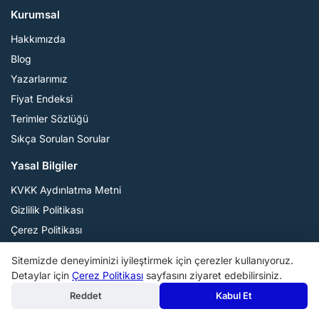
Kurumsal
Hakkımızda
Blog
Yazarlarımız
Fiyat Endeksi
Terimler Sözlüğü
Sıkça Sorulan Sorular
Yasal Bilgiler
KVKK Aydınlatma Metni
Gizlilik Politikası
Çerez Politikası
Kullanım Koşulları
Sitemizde deneyiminizi iyileştirmek için çerezler kullanıyoruz.
Detaylar için
Çerez Politikası
sayfasını ziyaret edebilirsiniz.
İletişim
Reddet
Kabul Et
Şişli, İstanbul / Türkiye