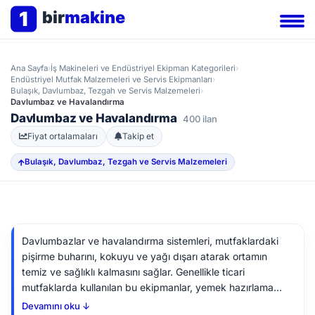
1
bir
makine
Ana Sayfa
›
İş Makineleri ve Endüstriyel Ekipman Kategorileri
›
Endüstriyel Mutfak Malzemeleri ve Servis Ekipmanları
›
Bulaşık, Davlumbaz, Tezgah ve Servis Malzemeleri
›
Davlumbaz ve Havalandırma
Davlumbaz ve Havalandırma
400 ilan
Fiyat ortalamaları
Takip et
Bulaşık, Davlumbaz, Tezgah ve Servis Malzemeleri
Davlumbazlar ve havalandırma sistemleri, mutfaklardaki
pişirme buharını, kokuyu ve yağı dışarı atarak ortamın
temiz ve sağlıklı kalmasını sağlar. Genellikle ticari
mutfaklarda kullanılan bu ekipmanlar, yemek hazırlama
süreçlerinde hijyen koşullarını destekler. İkinci el
Devamını oku ↓