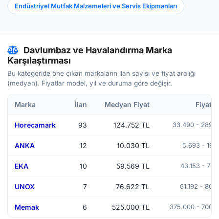
Endüstriyel Mutfak Malzemeleri ve Servis Ekipmanları
Davlumbaz ve Havalandırma Marka
Karşılaştırması
Bu kategoride öne çıkan markaların ilan sayısı ve fiyat aralığı
(medyan). Fiyatlar model, yıl ve duruma göre değişir.
Marka
İlan
Medyan Fiyat
Fiyat A
Horecamark
93
124.752 TL
33.490 - 289.
ANKA
12
10.030 TL
5.693 - 19.
EKA
10
59.569 TL
43.153 - 77.
UNOX
7
76.622 TL
61.192 - 80.
Memak
6
525.000 TL
375.000 - 700.