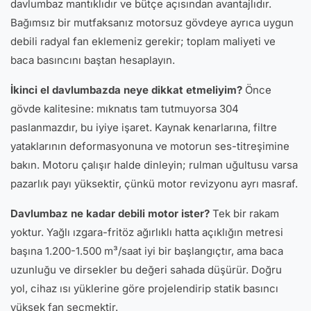
davlumbaz mantıklıdır ve bütçe açısından avantajlıdır.
Bağımsız bir mutfaksanız motorsuz gövdeye ayrıca uygun
debili radyal fan eklemeniz gerekir; toplam maliyeti ve
baca basıncını baştan hesaplayın.
İkinci el davlumbazda neye dikkat etmeliyim?
Önce
gövde kalitesine: mıknatıs tam tutmuyorsa 304
paslanmazdır, bu iyiye işaret. Kaynak kenarlarına, filtre
yataklarının deformasyonuna ve motorun ses-titreşimine
bakın. Motoru çalışır halde dinleyin; rulman uğultusu varsa
pazarlık payı yüksektir, çünkü motor revizyonu ayrı masraf.
Davlumbaz ne kadar debili motor ister?
Tek bir rakam
yoktur. Yağlı ızgara-fritöz ağırlıklı hatta açıklığın metresi
başına 1.200-1.500 m³/saat iyi bir başlangıçtır, ama baca
uzunluğu ve dirsekler bu değeri sahada düşürür. Doğru
yol, cihaz ısı yüklerine göre projelendirip statik basıncı
yüksek fan seçmektir.