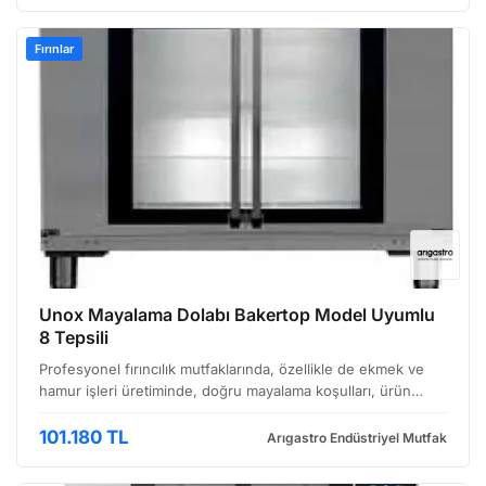
Fırınlar
Unox Mayalama Dolabı Bakertop Model Uyumlu
8 Tepsili
Profesyonel fırıncılık mutfaklarında, özellikle de ekmek ve
hamur işleri üretiminde, doğru mayalama koşulları, ürün
kalitesi ve verimlilik açısından büyük önem taşır. Unox
mayalama dolapları, bu ihtiyaca yönelik tasarlan…
101.180 TL
Arıgastro Endüstriyel Mutfak