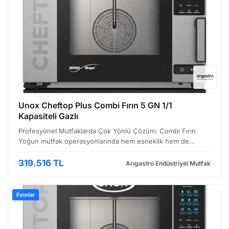
Unox Cheftop Plus Combi Fırın 5 GN 1/1
Kapasiteli Gazlı
Profesyonel Mutfaklarda Çok Yönlü Çözüm: Combi Fırın
Yoğun mutfak operasyonlarında hem esneklik hem de
verimlilik arayan işletmeler için tasarlanan bu combi fırın,
yemek hazırlama süreçlerini optimize etmenize olanak tan…
319.516 TL
Arıgastro Endüstriyel Mutfak
Fırınlar