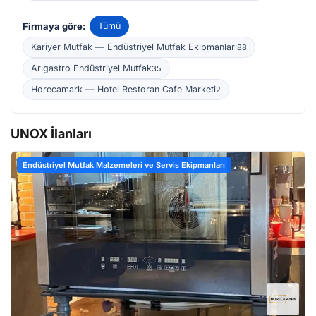
Firmaya göre:
Tümü
Kariyer Mutfak — Endüstriyel Mutfak Ekipmanları
88
Arıgastro Endüstriyel Mutfak
35
Horecamark — Hotel Restoran Cafe Marketi
2
UNOX İlanları
Endüstriyel Mutfak Malzemeleri ve Servis Ekipmanları