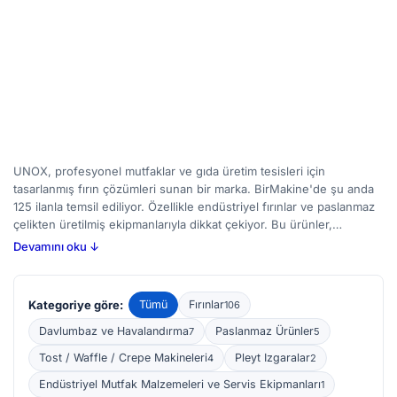
UNOX, profesyonel mutfaklar ve gıda üretim tesisleri için
tasarlanmış fırın çözümleri sunan bir marka. BirMakine'de şu anda
125 ilanla temsil ediliyor. Özellikle endüstriyel fırınlar ve paslanmaz
çelikten üretilmiş ekipmanlarıyla dikkat çekiyor. Bu ürünler,
restoranlardan otellere, catering firmalarından pastanelere kadar
Devamını oku ↓
geniş bir yelpazede kullanılıyor. Fırın seçiminde, pişirme kapasitesi,
sıcaklık aralığı, enerji verimliliği gibi özelliklere dikkat etmek
gerekiyor. Paslanmaz çelik ürünlerde ise dayanıklılık ve hijyen ilk
Kategoriye göre:
Tümü
Fırınlar
106
sıradadır. BirMakine'de yeni ve ikinci el UNOX ilanlarını inceleyerek
ihtiyaçlarınıza uygun bir seçenek bulabilirsiniz.
Davlumbaz ve Havalandırma
Paslanmaz Ürünler
7
5
Tost / Waffle / Crepe Makineleri
Pleyt Izgaralar
4
2
Endüstriyel Mutfak Malzemeleri ve Servis Ekipmanları
1