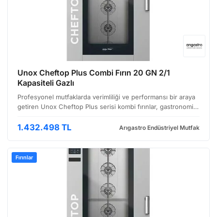
Unox Cheftop Plus Combi Fırın 20 GN 2/1
Kapasiteli Gazlı
Profesyonel mutfaklarda verimliliği ve performansı bir araya
getiren Unox Cheftop Plus serisi kombi fırınlar, gastronomi
sektörünün değişen ihtiyaçlarına cevap vermek üzere
tasarlandı. Bu model, özellikle yoğun çalışma t…
1.432.498 TL
Arıgastro Endüstriyel Mutfak
Fırınlar