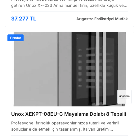
getiren Unox XF-023 Anna manuel fırın, özellikle küçük ve
orta ölçekli işletmeler için tasarlanmış, kullanışlı ve ekonomik
bir çözümdür. Fırın, manuel kontrol sist…
37.277 TL
Arıgastro Endüstriyel Mutfak
Fırınlar
Unox XEKPT-08EU-C Mayalama Dolabı 8 Tepsili
Profesyonel fırıncılık operasyonlarınızda tutarlı ve verimli
sonuçlar elde etmek için tasarlanmış, İtalyan üretimi
mayalama dolabı ile tanışın. Unox'un XEKPT serisine ait bu