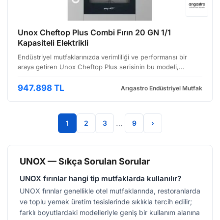
Unox Cheftop Plus Combi Fırın 20 GN 1/1
Kapasiteli Elektrikli
Endüstriyel mutfaklarınızda verimliliği ve performansı bir
araya getiren Unox Cheftop Plus serisinin bu modeli,
özellikle yoğun çalışma temposuna sahip işletmeler için
tasarlanmıştır. Yüksek kapasitesi, akıllı teknolojil…
947.898 TL
Arıgastro Endüstriyel Mutfak
…
1
2
3
9
›
UNOX — Sıkça Sorulan Sorular
UNOX fırınlar hangi tip mutfaklarda kullanılır?
UNOX fırınlar genellikle otel mutfaklarında, restoranlarda
ve toplu yemek üretim tesislerinde sıklıkla tercih edilir;
farklı boyutlardaki modelleriyle geniş bir kullanım alanına