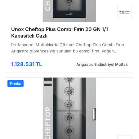
Unox Cheftop Plus Combi Fırın 20 GN 1/1
Kapasiteli Gazlı
Profesyonel Mutfaklarda Çözüm: Cheftop Plus Combi Fırın
Arıgastro güvencesiyle sunulan bu combi fırın, yoğun
mutfak operasyonlarında verimliliği artırmak ve yüksek kaliteli
pişirme sonuçları elde etmek isteyen işletmeler…
1.128.531 TL
Arıgastro Endüstriyel Mutfak
Fırınlar