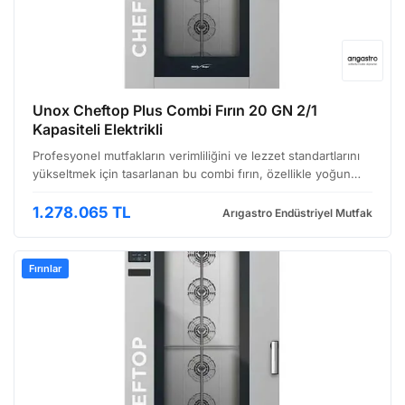
Unox Cheftop Plus Combi Fırın 20 GN 2/1
Kapasiteli Elektrikli
Profesyonel mutfakların verimliliğini ve lezzet standartlarını
yükseltmek için tasarlanan bu combi fırın, özellikle yoğun
kullanıma sahip işletmeler için ideal bir çözüm sunuyor.
Unox'un Cheftop Plus serisi, kompakt boyu…
1.278.065 TL
Arıgastro Endüstriyel Mutfak
Fırınlar