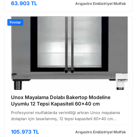
model, özellikle ekmek ve hamur işleri üretimi…
63.903 TL
Arıgastro Endüstriyel Mutfak
Fırınlar
Unox Mayalama Dolabı Bakertop Modeline
Uyumlu 12 Tepsi Kapasiteli 60x40 cm
Profesyonel mutfaklarda verimliliği artıran Unox mayalama
dolapları için tasarlanmış, 12 tepsi kapasiteli 60x40 cm
boyutlarındaki Bakertop modeline özel tasarlanmış bu
bakertop, hamur işleme süreçlerinizi önemli ölçüde k…
105.973 TL
Arıgastro Endüstriyel Mutfak