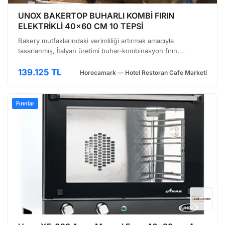
UNOX BAKERTOP BUHARLI KOMBİ FIRIN
ELEKTRİKLİ 40x60 CM 10 TEPSİ
Bakery mutfaklarındaki verimliliği artırmak amacıyla
tasarlanmış, İtalyan üretimi buhar-kombinasyon fırın,
profesyonel pastacılar ve imalatçılar için ideal bir çözüm
sunuyor. 40x60 cm ölçülerindeki tepsiler için 10 adet …
139.125 TL
Horecamark — Hotel Restoran Cafe Marketi
Fırınlar