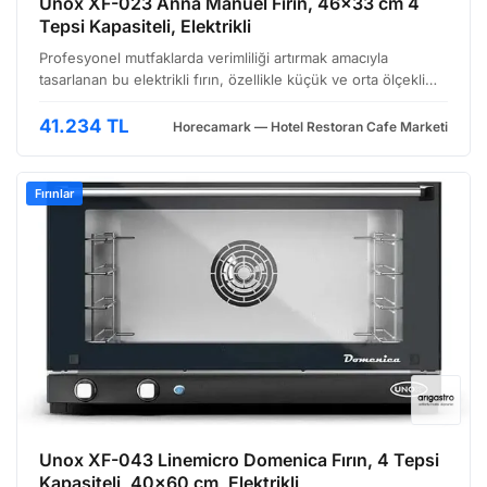
Unox XF-023 Anna Manuel Fırın, 46x33 cm 4
Tepsi Kapasiteli, Elektrikli
Profesyonel mutfaklarda verimliliği artırmak amacıyla
tasarlanan bu elektrikli fırın, özellikle küçük ve orta ölçekli
işletmeler için ideal bir çözümdür. Manuel kontrol imkanı
sunan bu model, kullanıcıya pişirme sürecini…
41.234 TL
Horecamark — Hotel Restoran Cafe Marketi
Fırınlar
Unox XF-043 Linemicro Domenica Fırın, 4 Tepsi
Kapasiteli, 40x60 cm, Elektrikli