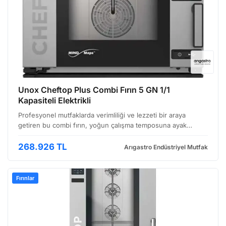
Unox Cheftop Plus Combi Fırın 5 GN 1/1
Kapasiteli Elektrikli
Profesyonel mutfaklarda verimliliği ve lezzeti bir araya
getiren bu combi fırın, yoğun çalışma temposuna ayak
uydurmak isteyen işletmeler için ideal bir çözüm sunuyor.
Geniş kapasitesi, hassas pişirme teknolojileri ve ku…
268.926 TL
Arıgastro Endüstriyel Mutfak
Fırınlar