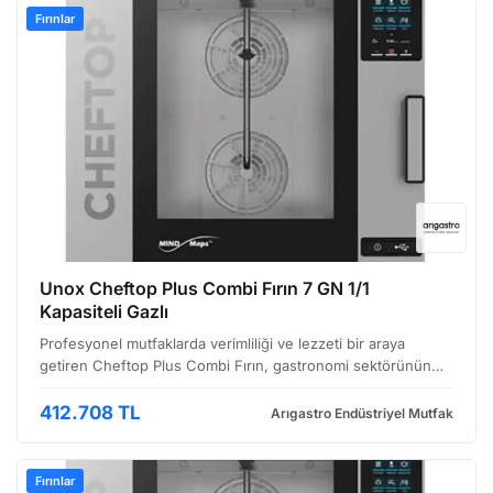
Fırınlar
Unox Cheftop Plus Combi Fırın 7 GN 1/1
Kapasiteli Gazlı
Profesyonel mutfaklarda verimliliği ve lezzeti bir araya
getiren Cheftop Plus Combi Fırın, gastronomi sektörünün
taleplerine cevap vermek üzere tasarlandı. Bu çok yönlü
fırın, hem buharlı hem de kuru pişirme imkanı sunar…
412.708 TL
Arıgastro Endüstriyel Mutfak
Fırınlar