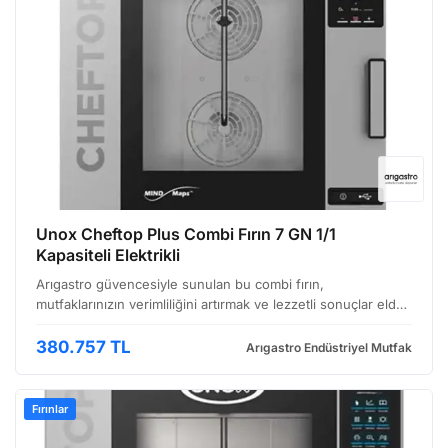
Unox Cheftop Plus Combi Fırın 7 GN 1/1
Kapasiteli Elektrikli
Arıgastro güvencesiyle sunulan bu combi fırın,
mutfaklarınızın verimliliğini artırmak ve lezzetli sonuçlar elde
etmek için tasarlandı. Profesyonel mutfaklarda performansı
ve esnekliği bir araya getiren bu cihaz, geniş ka…
380.757 TL
Arıgastro Endüstriyel Mutfak
Fırınlar