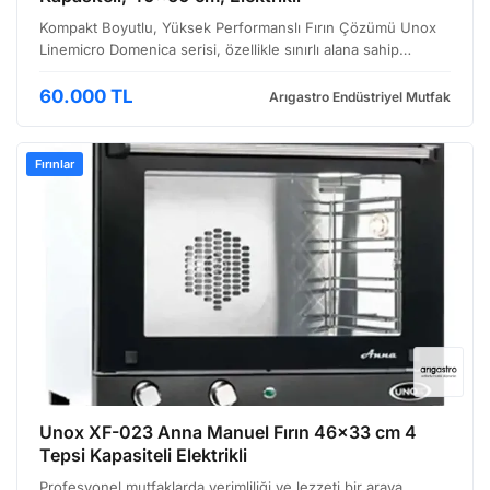
Kompakt Boyutlu, Yüksek Performanslı Fırın Çözümü Unox
Linemicro Domenica serisi, özellikle sınırlı alana sahip
mutfaklarda yüksek verimlilik hedefleyen işletmeler için
tasarlanmış, elektrikli konveksiyonel fırın modelid…
60.000 TL
Arıgastro Endüstriyel Mutfak
Fırınlar
Unox XF-023 Anna Manuel Fırın 46x33 cm 4
Tepsi Kapasiteli Elektrikli
Profesyonel mutfaklarda verimliliği ve lezzeti bir araya