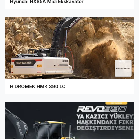
Hyundai HX85A Midi Ekskavatör
HİDROMEK HMK 390 LC