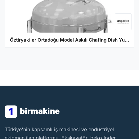
Öztiryakiler Ortadoğu Model Askılı Chafing Dish Yuvarlak Kapaklı 60 cm
1
birmakine
BirMakine
Türkiye'nin kapsamlı iş makinesi ve endüstriyel
ekipman ilan platformu. Ekskavatör, beko loder,