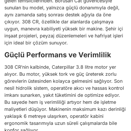
gelen temsilcilerinden. Borusan Cat güvencesiyle
sunulan bu model, yalnızca güçlü donanımıyla değil,
aynı zamanda satış sonrası destek ağıyla da öne
çıkıyor. 308 CR, özellikle dar alanlarda çalışmaya
uygun, manevra kabiliyeti yüksek bir makine. Şehir içi
inşaat projeleri, peyzaj düzenlemeleri ve hafriyat işleri
için ideal bir çözüm sunuyor.
Güçlü Performans ve Verimlilik
308 CR’nin kalbinde, Caterpillar 3.8 litre motor yer
alıyor. Bu motor, yüksek tork ve güç üreterek zorlu
görevlerin üstesinden kolayca gelmesini sağlıyor. Son
nesil hidrolik sistem, operatöre akıcı ve hassas kontrol
imkanı sunarken, yakıt tüketimini de optimize ediyor.
Bu sayede hem iş verimliliği artıyor hem de işletme
maliyetleri düşüyor. Makinenin maksimum kazı derinliği
yaklaşık 6 metreye ulaşırken, operatör kabini
ergonomik tasarımıyla uzun süreli çalışmalarda bile
konfor sağlıyor.