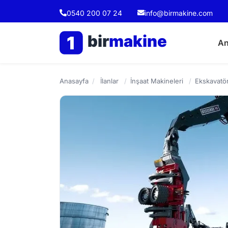
0540 200 07 24
info@birmakine.com
bir
makine
1
An
Anasayfa
/
İlanlar
/
İnşaat Makineleri
/
Ekskavatör