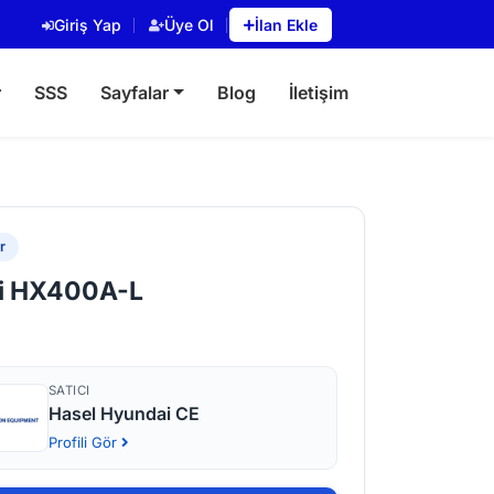
Giriş Yap
Üye Ol
İlan Ekle
r
SSS
Sayfalar
Blog
İletişim
r
i HX400A-L
SATICI
Hasel Hyundai CE
Profili Gör