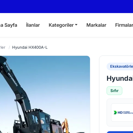
a Sayfa
İlanlar
Kategoriler
Markalar
Firmala
ler
/
Hyundai HX400A-L
Ekskavatörle
Hyunda
Sıfır