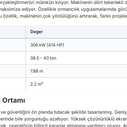
gerçekleştirmenizi mümkün kılıyor. Makinenin dört tekerlekli
zi maksimize ediyor. Özellikle ormancılık uygulamalarında gör
u özellik, makinenin çok yönlülüğünü artırarak, farklı projele
Deger
306 kW (414 HP)
38.5 - 40 ton
7.88 m
2.2 m³
a Ortamı
ve güvenliğini ön planda tutacak şekilde tasarlanmış. Geni
lerinde bile yorgunluğu azaltıyor. Yüksek çözünürlüklü ekra
rek, operatörün bilinçli kararlar almasına yardımcı oluyor. A