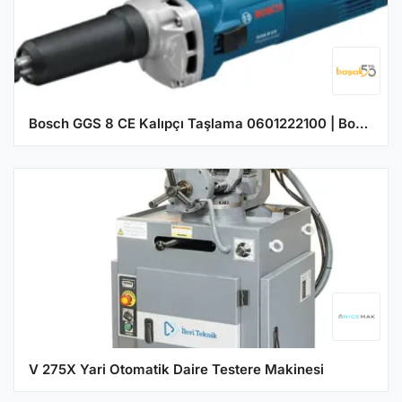
Bosch GGS 8 CE Kalıpçı Taşlama 0601222100 | Bosch | Kalıpçı Taşlama Makineleri
V 275X Yari Otomatik Daire Testere Makinesi