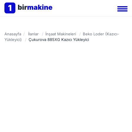
1
bir
makine
Anasayfa
/
İlanlar
/
İnşaat Makineleri
/
Beko Loder (Kazıcı-
Yükleyici)
/
Çukurova 885XG Kazıcı Yükleyici