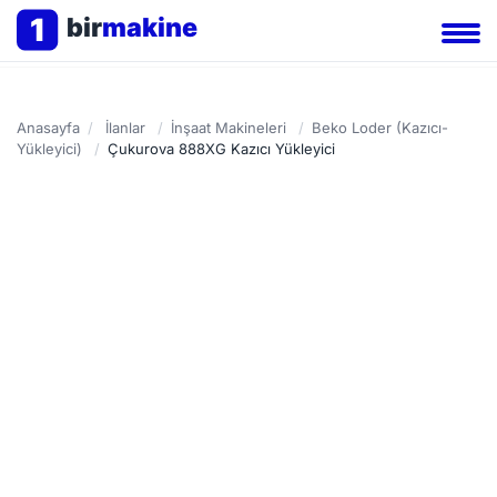
1
bir
makine
Anasayfa
/
İlanlar
/
İnşaat Makineleri
/
Beko Loder (Kazıcı-
Yükleyici)
/
Çukurova 888XG Kazıcı Yükleyici