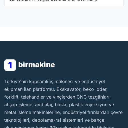
1
birmakine
BirMakine
Türkiye'nin kapsamlı iş makinesi ve endüstriyel
ekipman ilan platformu. Ekskavatör, beko loder,
forklift, telehandler ve vinçlerden CNC tezgâhları,
ahşap işleme, ambalaj, baskı, plastik enjeksiyon ve
metal işleme makinelerine; endüstriyel fırınlardan çevre
teknolojileri, depolama-raf sistemleri ve bahçe
ekipmanlarına kadar 30’u aşkın kategoride binlerce