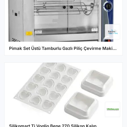
Pimak Set Üstü Tamburlu Gazlı Piliç Çevirme Makinesi 25 Piliç Kapasiteli PI2/M006
Silikomart Ti Voglio Bene 270 Silikon Kalıp