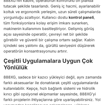
888XG’nin kabini, operatörün konforunu ön planda
tutacak şekilde tasarlandı. Geniş iç hacmi, ayarlanabilir
koltuk ve ergonomik yerleşim, uzun süreli çalışmalarda
yorgunluğu azaltıyor. Kullanıcı dostu
kontrol paneli
,
tüm fonksiyonlara kolay erişim imkanı sunarken,
makinenin kullanımını basitleştiriyor. Gelişmiş görüş
açısı sayesinde operatör, çevreyi net bir şekilde
görebilir ve güvenli bir çalışma ortamı sağlar. Kabin
içindeki ses yalıtımı da, gürültü seviyesini düşürerek
operatörün konsantrasyonunu artırır.
Çeşitli Uygulamalara Uygun Çok
Yönlülük
888XG, sadece bir kazıcı yükleyici değil, aynı zamanda
farklı aksesuarlar ile donatılarak çeşitli uygulamalarda
kullanılabilir. Kepçe, hızlı bağlantı sistemi ve hidrolik
kırıcı gibi opsiyonel ekipmanlar sayesinde, 888XG’yi
farklı projelerin ihtiyaçlarına göre uyarlayabilirsiniz. Yol