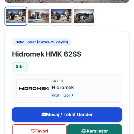
Beko Loder (Kazıcı-Yükleyici)
Hidromek HMK 62SS
Sıfır
SATICI
Hidromek
Profili Gör
Mesaj / Teklif Gönder
Favori
Karşılaştır