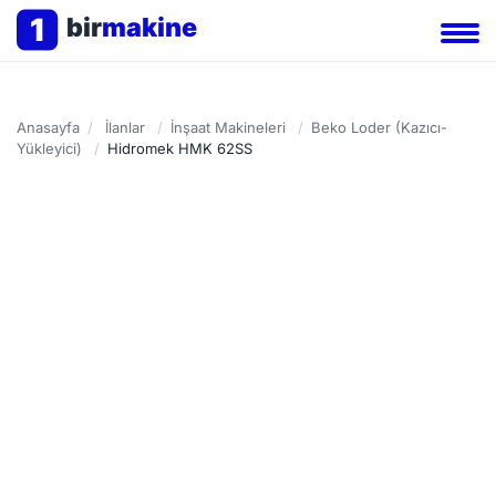
1
bir
makine
Anasayfa
/
İlanlar
/
İnşaat Makineleri
/
Beko Loder (Kazıcı-
Yükleyici)
/
Hidromek HMK 62SS