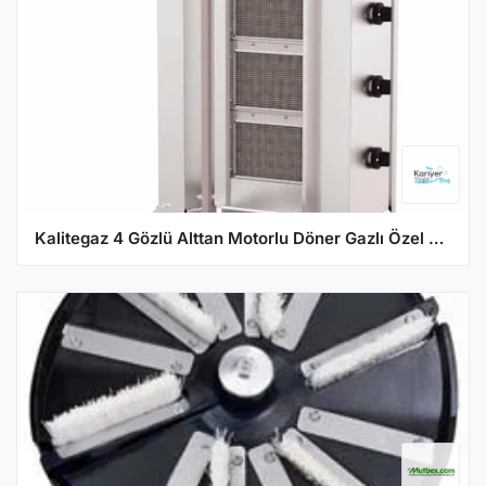
Kalitegaz 4 Gözlü Alttan Motorlu Döner Gazlı Özel Model KLG 151-S