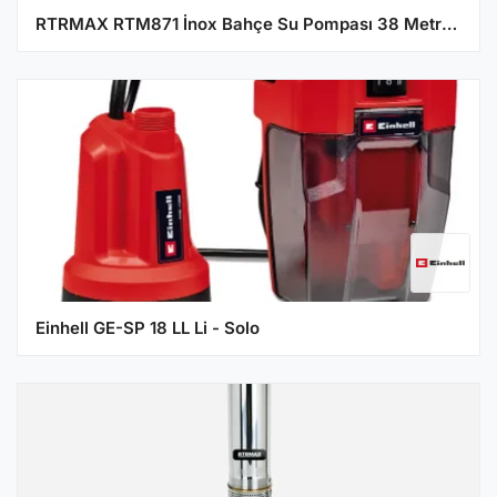
RTRMAX RTM871 İnox Bahçe Su Pompası 38 Metre 800W
Einhell GE-SP 18 LL Li - Solo