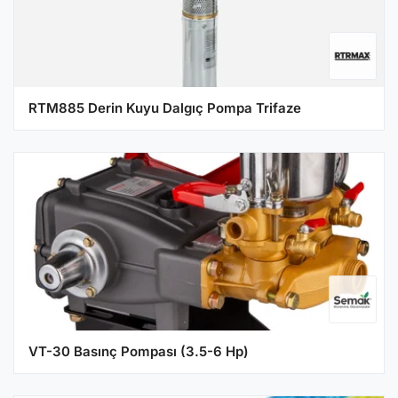
RTM885 Derin Kuyu Dalgıç Pompa Trifaze
VT-30 Basınç Pompası (3.5-6 Hp)