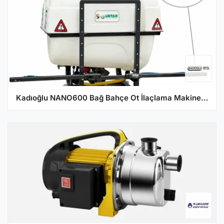
Kadıoğlu NANO600 Bağ Bahçe Ot İlaçlama Makinesi (600 Litre)