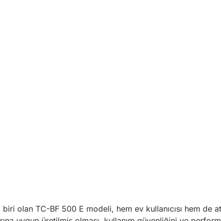
n
biri olan TC-BF 500 E modeli, hem ev kullanıcısı hem de at
arına uygun üretilmiş olması, kullanım güvenliğini ve perform