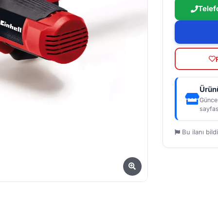
Telef
Ürünü
Güncel
sayfas
Bu ilanı bildi