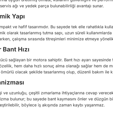
ervis ağı ve yedek parça bulunabilirliği avantajı sunar.
mik Yapı
mpakt ve hafif tasarımıdır. Bu sayede tek elle rahatlıkla kull
k olarak tasarlanmış tutma sapı, uzun süreli kullanımlarda 
rken, çalışma sırasında titreşimleri minimize etmeye yönelik 
 Bant Hızı
gücü sağlayan bir motora sahiptir. Bant hızı ayarı sayesinde 
zellik, hem daha hızlı sonuç alma olanağı sağlar hem de ma
mürlü olacak şekilde tasarlanmış olup, düzenli bakım ile kul
anizması
i ve uzunluğu, çeşitli zımarlama ihtiyaçlarına cevap verecek 
anizma bulunur; bu sayede bant kaymasını önler ve düzgün bir
leştirilebilir, böylece iş akışında zaman kaybı yaşanmaz.