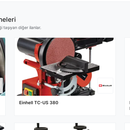
eleri
 taşıyan diğer ilanlar.
Einhell TC-US 380