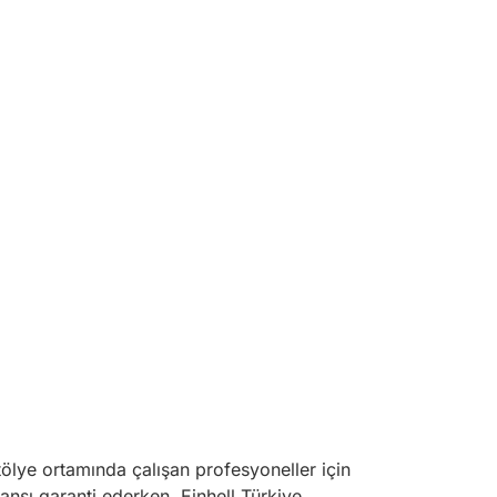
ölye ortamında çalışan profesyoneller için
ansı garanti ederken, Einhell Türkiye