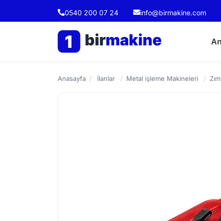
0540 200 07 24
info@birmakine.com
bir
makine
1
An
Anasayfa
/
İlanlar
/
Metal işleme Makineleri
/
Zım