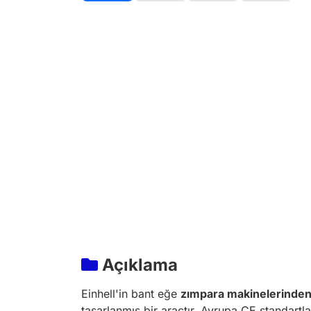
Açıklama
Einhell'in bant eğe
zımpara makinelerinde
tasarlanmış bir araçtır. Avrupa CE standartl