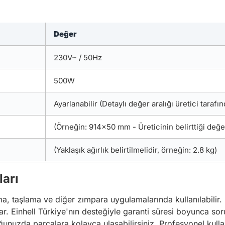
Değer
230V~ / 50Hz
500W
Ayarlanabilir (Detaylı değer aralığı üretici taraf
(Örneğin: 914x50 mm - Üreticinin belirttiği değerl
(Yaklaşık ağırlık belirtilmelidir, örneğin: 2.8 kg)
ları
ma, taşlama ve diğer zımpara uygulamalarında kullanılabili
 Einhell Türkiye'nın desteğiyle garanti süresi boyunca sorun
unuzda parçalara kolayca ulaşabilirsiniz. Profesyonel kull