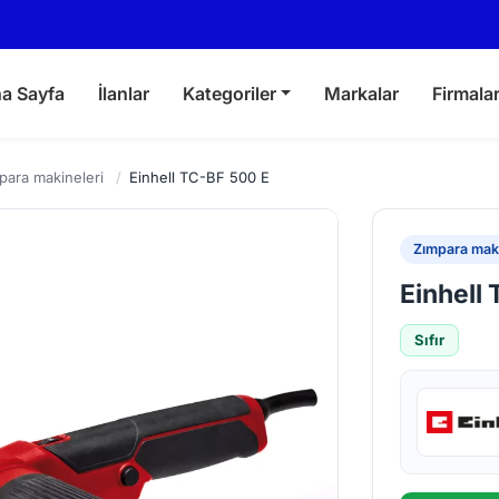
a Sayfa
İlanlar
Kategoriler
Markalar
Firmala
para makineleri
/
Einhell TC-BF 500 E
Zımpara maki
Einhell
Sıfır