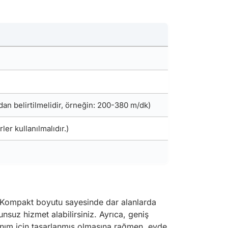
ından belirtilmelidir, örneğin: 200-380 m/dk)
er kullanılmalıdır.)
r. Kompakt boyutu sayesinde dar alanlarda
suz hizmet alabilirsiniz. Ayrıca, geniş
anım için tasarlanmış olmasına rağmen, evde