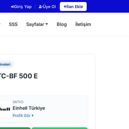
Giriş Yap
Üye Ol
İlan Ekle
r
SSS
Sayfalar
Blog
İletişim
neleri
 TC-BF 500 E
SATICI
Einhell Türkiye
Profili Gör