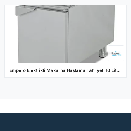
Empero Elektrikli Makarna Haşlama Tahliyeli 10 Litre 40x63x28 cm EMP.6ME010