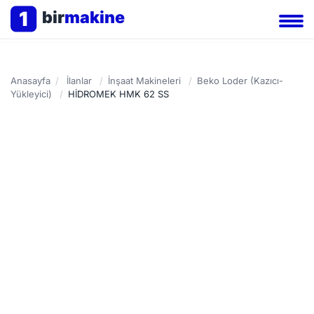
1
bir
makine
Anasayfa
/
İlanlar
/
İnşaat Makineleri
/
Beko Loder (Kazıcı-
Yükleyici)
/
HİDROMEK HMK 62 SS