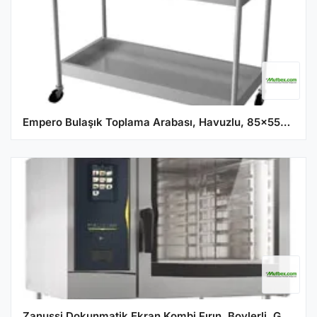
Empero Bulaşık Toplama Arabası, Havuzlu, 85x55x90 cm
Zanussi Dokunmatik Ekran Kombi Fırın, Boylerli, Gazlı, 6 GN 2/1