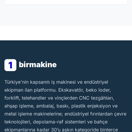
1
birmakine
BirMakine
Türkiye'nin kapsamlı iş makinesi ve endüstriyel
ekipman ilan platformu. Ekskavatör, beko loder,
forklift, telehandler ve vinçlerden CNC tezgâhları,
ahşap işleme, ambalaj, baskı, plastik enjeksiyon ve
metal işleme makinelerine; endüstriyel fırınlardan çevre
teknolojileri, depolama-raf sistemleri ve bahçe
ekipmanlarına kadar 30’u aşkın kategoride binlerce