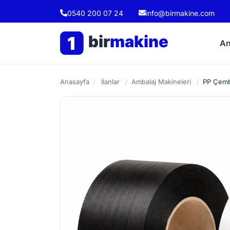
0540 200 07 24
info@birmakine.com
bir
makine
1
An
Anasayfa
/
İlanlar
/
Ambalaj Makineleri
/
PP Çem