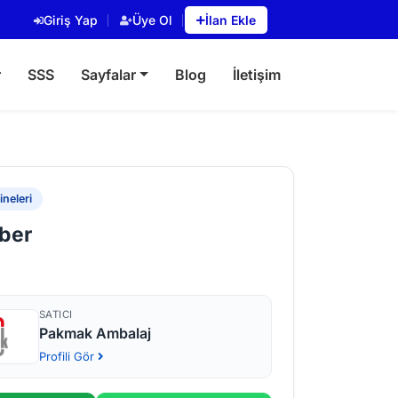
Giriş Yap
Üye Ol
İlan Ekle
r
SSS
Sayfalar
Blog
İletişim
neleri
ber
SATICI
Pakmak Ambalaj
Profili Gör