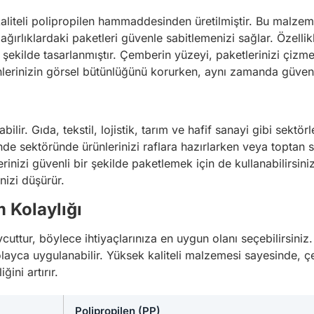
liteli polipropilen hammaddesinden üretilmiştir. Bu malz
 ağırlıklardaki paketleri güvenle sabitlemenizi sağlar. Özelli
k şekilde tasarlanmıştır. Çemberin yüzeyi, paketlerinizi çi
lerinizin görsel bütünlüğünü korurken, aynı zamanda güvenli 
bilir. Gıda, tekstil, lojistik, tarım ve hafif sanayi gibi sektö
de sektöründe ürünlerinizi raflara hazırlarken veya toptan sat
erinizi güvenli bir şekilde paketlemek için de kullanabilirsin
inizi düşürür.
m Kolaylığı
cuttur, böylece ihtiyaçlarınıza en uygun olanı seçebilirsiniz
ayca uygulanabilir. Yüksek kaliteli malzemesi sayesinde, ç
ini artırır.
Polipropilen (PP)