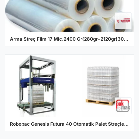
Arma Streç Film 17 Mic.2400 Gr(280gr+2120gr)300 Mt - 6'lı Paket
Robopac Genesis Futura 40 Otomatik Palet Streçleme Makinesi