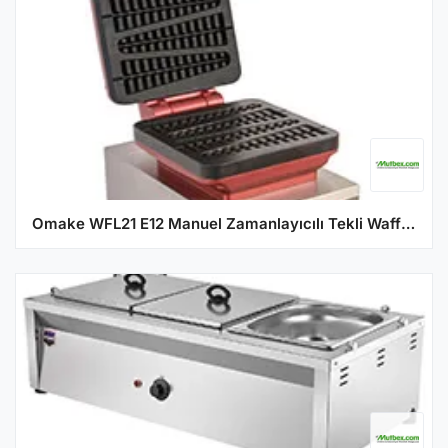
Omake WFL21 E12 Manuel Zamanlayıcılı Tekli Waffle Makinesi, Çubuk Model, Kalıp Çapı 6x21,5 Cm, Elektrikli