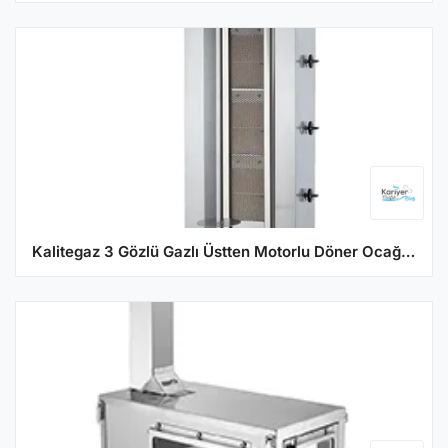
Kalitegaz 3 Gözlü Gazlı Üstten Motorlu Döner Ocağı KLG223