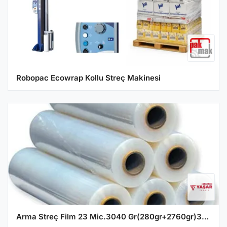
Robopac Ecowrap Kollu Streç Makinesi
Arma Streç Film 23 Mic.3040 Gr(280gr+2760gr)300 Mt - 6'lı Paket