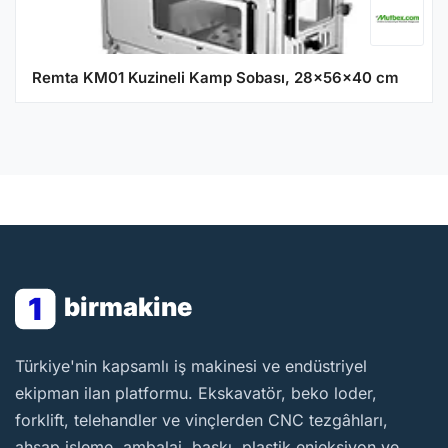
Remta KM01 Kuzineli Kamp Sobası, 28x56x40 cm
1
birmakine
BirMakine
Türkiye'nin kapsamlı iş makinesi ve endüstriyel
ekipman ilan platformu. Ekskavatör, beko loder,
forklift, telehandler ve vinçlerden CNC tezgâhları,
ahşap işleme, ambalaj, baskı, plastik enjeksiyon ve