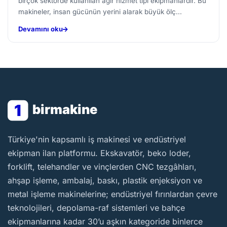
birçok sektörde kullanılan ağır hizmet tipi ekipmanlardır. Bu
makineler, insan gücünün yerini alarak büyük ölç...
Devamını oku
1
birmakine
BirMakine
Türkiye'nin kapsamlı iş makinesi ve endüstriyel
ekipman ilan platformu. Ekskavatör, beko loder,
forklift, telehandler ve vinçlerden CNC tezgâhları,
ahşap işleme, ambalaj, baskı, plastik enjeksiyon ve
metal işleme makinelerine; endüstriyel fırınlardan çevre
teknolojileri, depolama-raf sistemleri ve bahçe
ekipmanlarına kadar 30’u aşkın kategoride binlerce