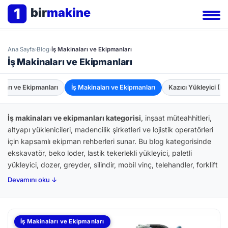
1
bir
makine
Ana Sayfa
›
Blog
›
İş Makinaları ve Ekipmanları
İş Makinaları ve Ekipmanları
ları ve Ekipmanları
İş Makinaları ve Ekipmanları
Kazıcı Yükleyici (B
İş makinaları ve ekipmanları kategorisi
, inşaat müteahhitleri,
altyapı yüklenicileri, madencilik şirketleri ve lojistik operatörleri
için kapsamlı ekipman rehberleri sunar. Bu blog kategorisinde
ekskavatör, beko loder, lastik tekerlekli yükleyici, paletli
yükleyici, dozer, greyder, silindir, mobil vinç, telehandler, forklift
ve özel amaçlı inşaat ekipmanları detaylı şekilde işlenir.
Devamını oku ↓
Caterpillar, Komatsu, JCB, Volvo CE, Hitachi, Liebherr,
Hidromek, Hyundai, Doosan, Case CE gibi markaların ürün
serileri karşılaştırmalı olarak değerlendirilir. İkinci el iş makinesi
İş Makinaları ve Ekipmanları
pazarı dinamikleri, kiralama vs satın alma kararı, motor saati