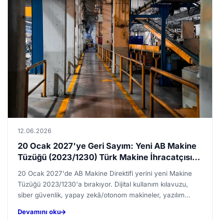
vardiya yönetimi ve operasyonel güvenlik standartları
yazılarımızın temel başlıklarındandır. Türkiye’deki büyük altyapı
projeleri ve uluslararası şantiyeler de bu konuda işlenir.
12.06.2026
20 Ocak 2027'ye Geri Sayım: Yeni AB Makine
Tüzüğü (2023/1230) Türk Makine İhracatçısı
İçin Neyi Değiştiriyor?
20 Ocak 2027'de AB Makine Direktifi yerini yeni Makine
Tüzüğü 2023/1230'a bırakıyor. Dijital kullanım kılavuzu,
siber güvenlik, yapay zekâ/otonom makineler, yazılım
günce...
Devamını oku