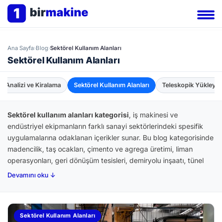
1
bir
makine
Ana Sayfa
›
Blog
›
Sektörel Kullanım Alanları
Sektörel Kullanım Alanları
r Analizi ve Kiralama
Sektörel Kullanım Alanları
Teleskopik Yükleyic
Sektörel kullanım alanları kategorisi
, iş makinesi ve
endüstriyel ekipmanların farklı sanayi sektörlerindeki spesifik
uygulamalarına odaklanan içerikler sunar. Bu blog kategorisinde
madencilik, taş ocakları, çimento ve agrega üretimi, liman
operasyonları, geri dönüşüm tesisleri, demiryolu inşaatı, tünel
kazısı, hidroelektrik santral inşaatı, rüzgâr türbini kurulumu ve
Devamını oku ↓
solar GES kurulum projelerinde kullanılan özel ekipman
kombinasyonları detaylı şekilde işlenir. Sektör bazlı doğru
ekipman seçimi, özel aksesuar konfigürasyonları (kırıcı, hidrolik
Sektörel Kullanım Alanları
makas, magnet kepçe, sıyırıcı), proje süre-maliyet planlamaları,