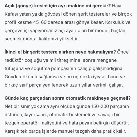
Açılı (gönye) kesim için ayrı makine mi gerekir?
Hayır.
Kafası yatan ya da gövdesi dönen şerit testereler ve birçok
profil kesme 45-60 derece arası gönye keser. Korkuluk ve
çerçeve işi yapıyorsanız açı ayarı olan bir modeli baştan
seçmek montaj kalitenizi yükseltir.
İkinci el bir şerit testere alırken neye bakmalıyım?
Önce
redüktör boşluğu ve mil titreşimine, sonra mengene
tutuşuna ve soğutma pompasının çalışıp çalışmadığına.
Gövde dökümü sağlamsa ve bu üç nokta iyiyse, band ve
birkaç sarf parça yenilenerek uzun yıllar verimli çalışır.
Günde kaç parçadan sonra otomatik makineye geçmeli?
Net bir sınır yok ama aynı ölçüde günde 150-200 parçanın
üstüne çıkıyorsanız, otomatik beslemeli ve sayaçlı bir
tezgah operatör maliyetini ve hata payını belirgin düşürür.
Karışık tek parça işlerde manuel tezgah daha pratik kalır.