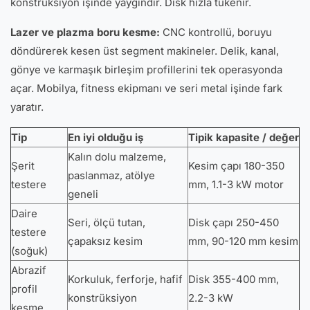
konstrüksiyon işinde yaygındır. Disk hızla tükenir.
Lazer ve plazma boru kesme:
CNC kontrollü, boruyu
döndürerek kesen üst segment makineler. Delik, kanal,
gönye ve karmaşık birleşim profillerini tek operasyonda
açar. Mobilya, fitness ekipmanı ve seri metal işinde fark
yaratır.
Tip
En iyi olduğu iş
Tipik kapasite / değer
Kalın dolu malzeme,
Şerit
Kesim çapı 180-350
paslanmaz, atölye
testere
mm, 1.1-3 kW motor
geneli
Daire
Seri, ölçü tutan,
Disk çapı 250-450
testere
çapaksız kesim
mm, 90-120 mm kesim
(soğuk)
Abrazif
Korkuluk, ferforje, hafif
Disk 355-400 mm,
profil
konstrüksiyon
2.2-3 kW
kesme