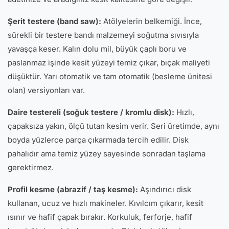
Şerit testere (band saw):
Atölyelerin belkemiği. İnce,
sürekli bir testere bandı malzemeyi soğutma sıvısıyla
yavaşça keser. Kalın dolu mil, büyük çaplı boru ve
paslanmaz işinde kesit yüzeyi temiz çıkar, bıçak maliyeti
düşüktür. Yarı otomatik ve tam otomatik (besleme ünitesi
olan) versiyonları var.
Daire testereli (soğuk testere / kromlu disk):
Hızlı,
çapaksıza yakın, ölçü tutan kesim verir. Seri üretimde, aynı
boyda yüzlerce parça çıkarmada tercih edilir. Disk
pahalıdır ama temiz yüzey sayesinde sonradan taşlama
gerektirmez.
Profil kesme (abrazif / taş kesme):
Aşındırıcı disk
kullanan, ucuz ve hızlı makineler. Kıvılcım çıkarır, kesit
ısınır ve hafif çapak bırakır. Korkuluk, ferforje, hafif