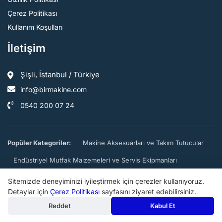
Çerez Politikası
Kullanım Koşulları
İletişim
Şişli, İstanbul / Türkiye
info@birmakine.com
0540 200 07 24
Popüler Kategoriler:
Makine Aksesuarları ve Takım Tutucular
Endüstriyel Mutfak Malzemeleri ve Servis Ekipmanları
Metal işleme Makineleri
Kahve Makineleri
Fırınlar
Sitemizde deneyiminizi iyileştirmek için çerezler kullanıyoruz.
Detaylar için
Çerez Politikası
sayfasını ziyaret edebilirsiniz.
Bahçe Makinaları ve Ekipmanları
Reddet
Kabul Et
Profesyonel Pişirme Ekipmanları
Diğer Endüstriyel Makineler