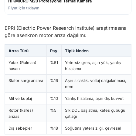
HIKMICRO M20 Profesyonel Termal Kamera
Fiyat için tıklayın
EPRI (Electric Power Research Institute) araştırmasına
göre asenkron motor arıza dağılımı:
Arıza Türü
Pay
Tipik Neden
Yatak (Rulman)
%51
Yetersiz gres, aşırı yük, yanlış
hasarı
hizalama
Stator sargı arızası
%16
Aşırı sıcaklık, voltaj dalgalanması,
nem
Mil ve kuplaj
%10
Yanlış hizalama, aşırı dış kuvvet
Rotor (kafes)
%5
Sık DOL başlatma, kafes çubuğu
arızası
çatlağı
Dış sebepler
%18
Soğutma yetersizliği, çevresel