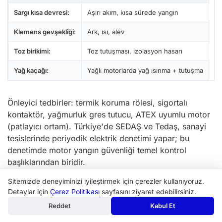
Sargı kısa devresi:
Aşırı akım, kısa sürede yangın
Klemens gevşekliği:
Ark, ısı, alev
Toz birikimi:
Toz tutuşması, izolasyon hasarı
Yağ kaçağı:
Yağlı motorlarda yağ ısınma + tutuşma
Önleyici tedbirler: termik koruma rölesi, sigortalı
kontaktör, yağmurluk gres tutucu, ATEX uyumlu motor
(patlayıcı ortam). Türkiye'de SEDAŞ ve Tedaş, sanayi
tesislerinde periyodik elektrik denetimi yapar; bu
denetimde motor yangın güvenliği temel kontrol
başlıklarından biridir.
Operatör Eğitimi ve Standart
Sitemizde deneyiminizi iyileştirmek için çerezler kullanıyoruz.
Detaylar için
Çerez Politikası
sayfasını ziyaret edebilirsiniz.
Operasyon Prosedürü
Reddet
Kabul Et
Sistematik bakım sadece teknik bir konu değildir; aynı