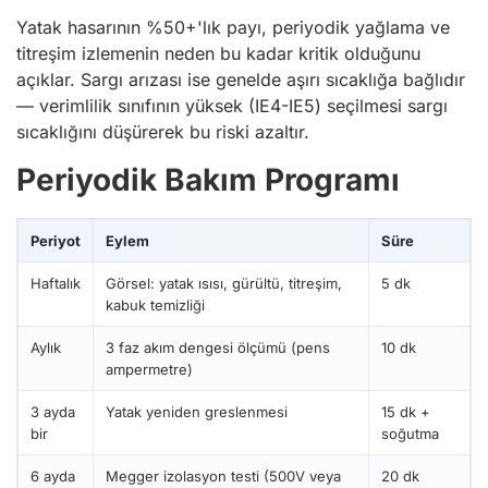
Yatak hasarının %50+'lık payı, periyodik yağlama ve
titreşim izlemenin neden bu kadar kritik olduğunu
açıklar. Sargı arızası ise genelde aşırı sıcaklığa bağlıdır
— verimlilik sınıfının yüksek (IE4-IE5) seçilmesi sargı
sıcaklığını düşürerek bu riski azaltır.
Periyodik Bakım Programı
Periyot
Eylem
Süre
Haftalık
Görsel: yatak ısısı, gürültü, titreşim,
5 dk
kabuk temizliği
Aylık
3 faz akım dengesi ölçümü (pens
10 dk
ampermetre)
3 ayda
Yatak yeniden greslenmesi
15 dk +
bir
soğutma
6 ayda
Megger izolasyon testi (500V veya
20 dk