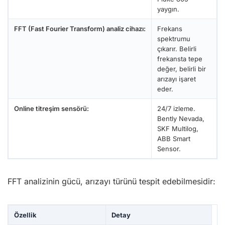
yaygın.
FFT (Fast Fourier Transform) analiz cihazı:
Frekans
spektrumu
çıkarır. Belirli
frekansta tepe
değer, belirli bir
arızayı işaret
eder.
Online titreşim sensörü:
24/7 izleme.
Bently Nevada,
SKF Multilog,
ABB Smart
Sensor.
FFT analizinin gücü, arızayı türünü tespit edebilmesidir:
Özellik
Detay