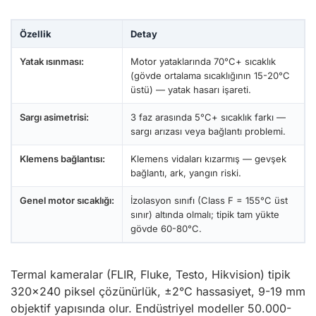
Özellik
Detay
Yatak ısınması:
Motor yataklarında 70°C+ sıcaklık
(gövde ortalama sıcaklığının 15-20°C
üstü) — yatak hasarı işareti.
Sargı asimetrisi:
3 faz arasında 5°C+ sıcaklık farkı —
sargı arızası veya bağlantı problemi.
Klemens bağlantısı:
Klemens vidaları kızarmış — gevşek
bağlantı, ark, yangın riski.
Genel motor sıcaklığı:
İzolasyon sınıfı (Class F = 155°C üst
sınır) altında olmalı; tipik tam yükte
gövde 60-80°C.
Termal kameralar (FLIR, Fluke, Testo, Hikvision) tipik
320×240 piksel çözünürlük, ±2°C hassasiyet, 9-19 mm
objektif yapısında olur. Endüstriyel modeller 50.000-