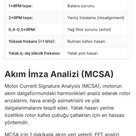
1×RPM tepe:
Balans sorunu
2×RPM tepe:
Yanlış hizalama (misalignment)
0,4-0,5×RPM:
Yağ filmi sorunu (whirl)
Yüksek frekans (>1 kHz):
Rulman kafes hasarı
Yatak iç-dış bilezik frekansı:
Yatak pist hasarı
Akım İmza Analizi (MCSA)
Motor Current Signature Analysis (MCSA), motorun
akım dalgaformundaki harmonikleri analiz ederek rotor
arızalarını, hava aralığı asimetrisini ve yük
dalgalanmalarını tespit eder. Yatak hasarı yerine
özellikle rotor kafes çubuğu çatlakları için en hassas
yöntemdir.
MCSA için 1 dakikalık akım veri yeterli; FFT analizi