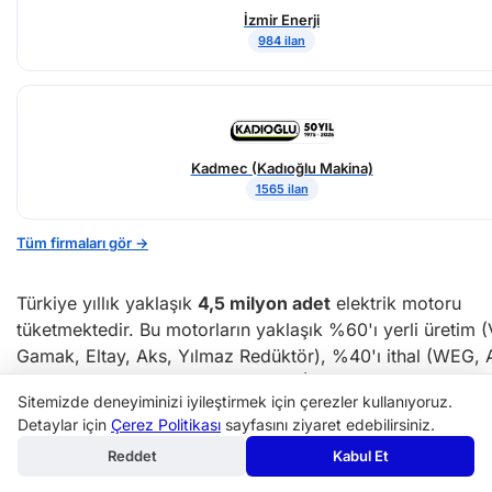
İzmir Enerji
984 ilan
Kadmec (Kadıoğlu Makina)
1565 ilan
Tüm firmaları gör →
Türkiye yıllık yaklaşık
4,5 milyon adet
elektrik motoru
tüketmektedir. Bu motorların yaklaşık %60'ı yerli üretim (
Gamak, Eltay, Aks, Yılmaz Redüktör), %40'ı ithal (WEG, 
Siemens, Nord, Bauer) menşelidir. İhracat pazarında Türk
Sitemizde deneyiminizi iyileştirmek için çerezler kullanıyoruz.
Orta Doğu, Afrika ve Balkan ülkelerine yıllık yaklaşık
500
Detaylar için
Çerez Politikası
sayfasını ziyaret edebilirsiniz.
milyon USD
motor ihraç etmektedir.
Reddet
Kabul Et
Sektörel dağılım açısından motor talebinin %35'i pompa/