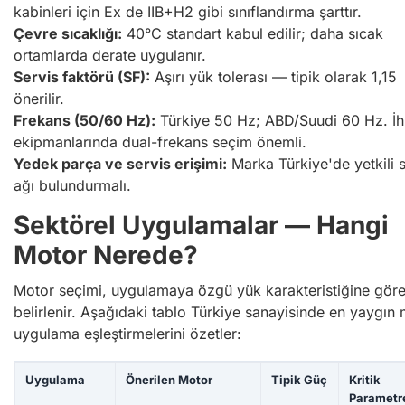
kabinleri için Ex de IIB+H2 gibi sınıflandırma şarttır.
Çevre sıcaklığı:
40°C standart kabul edilir; daha sıcak
ortamlarda derate uygulanır.
Servis faktörü (SF):
Aşırı yük tolerası — tipik olarak 1,15
önerilir.
Frekans (50/60 Hz):
Türkiye 50 Hz; ABD/Suudi 60 Hz. İh
ekipmanlarında dual-frekans seçim önemli.
Yedek parça ve servis erişimi:
Marka Türkiye'de yetkili s
ağı bulundurmalı.
Sektörel Uygulamalar — Hangi
Motor Nerede?
Motor seçimi, uygulamaya özgü yük karakteristiğine gör
belirlenir. Aşağıdaki tablo Türkiye sanayisinde en yaygın
uygulama eşleştirmelerini özetler:
Uygulama
Önerilen Motor
Tipik Güç
Kritik
Parametr