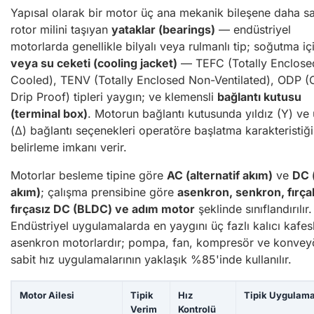
Yapısal olarak bir motor üç ana mekanik bileşene daha sah
rotor milini taşıyan
yataklar (bearings)
— endüstriyel
motorlarda genellikle bilyalı veya rulmanlı tip; soğutma i
veya su ceketi (cooling jacket)
— TEFC (Totally Enclose
Cooled), TENV (Totally Enclosed Non-Ventilated), ODP 
Drip Proof) tipleri yaygın; ve klemensli
bağlantı kutusu
(terminal box)
. Motorun bağlantı kutusunda yıldız (Y) ve
(Δ) bağlantı seçenekleri operatöre başlatma karakteristiği
belirleme imkanı verir.
Motorlar besleme tipine göre
AC (alternatif akım)
ve
DC 
akım)
; çalışma prensibine göre
asenkron, senkron, fırçal
fırçasız DC (BLDC) ve adım motor
şeklinde sınıflandırılır.
Endüstriyel uygulamalarda en yaygını üç fazlı kalıcı kafesl
asenkron motorlardır; pompa, fan, kompresör ve konveyö
sabit hız uygulamalarının yaklaşık %85'inde kullanılır.
Motor Ailesi
Tipik
Hız
Tipik Uygulam
Verim
Kontrolü