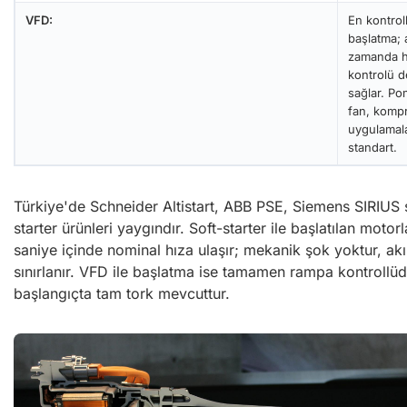
VFD:
En kontrol
başlatma; 
zamanda h
kontrolü d
sağlar. Po
fan, komp
uygulamala
standart.
Türkiye'de Schneider Altistart, ABB PSE, Siemens SIRIUS 
starter ürünleri yaygındır. Soft-starter ile başlatılan motor
saniye içinde nominal hıza ulaşır; mekanik şok yoktur, ak
sınırlanır. VFD ile başlatma ise tamamen rampa kontrollüd
başlangıçta tam tork mevcuttur.