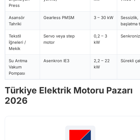
Press
Asansör
Gearless PMSM
3 – 30 kW
Sessizlik,
Tahriki
başlatma 
Tekstil
Servo veya step
0,2 – 3
Senkroni
İğneleri /
motor
kW
Mekik
Su Arıtma
Asenkron IE3
2,2 – 22
Sürekli ça
Vakum
kW
Pompası
Türkiye Elektrik Motoru Pazarı
2026