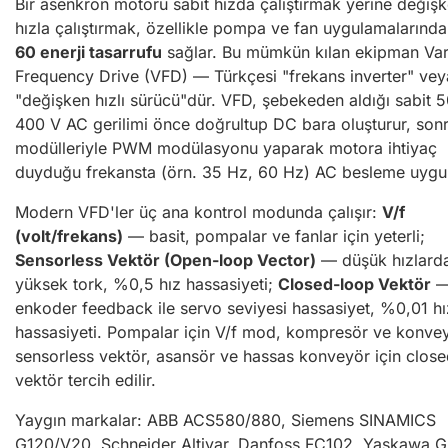
Bir asenkron motoru sabit hızda çalıştırmak yerine değiş
hızla çalıştırmak, özellikle pompa ve fan uygulamalarınd
60 enerji tasarrufu
sağlar. Bu mümkün kılan ekipman Var
Frequency Drive (VFD) — Türkçesi "frekans inverter" vey
"değişken hızlı sürücü"dür. VFD, şebekeden aldığı sabit 5
400 V AC gerilimi önce doğrultup DC bara oluşturur, son
modülleriyle PWM modülasyonu yaparak motora ihtiyaç
duyduğu frekansta (örn. 35 Hz, 60 Hz) AC besleme uygul
Modern VFD'ler üç ana kontrol modunda çalışır:
V/f
(volt/frekans)
— basit, pompalar ve fanlar için yeterli;
Sensorless Vektör (Open-loop Vector)
— düşük hızlard
yüksek tork, %0,5 hız hassasiyeti;
Closed-loop Vektör
enkoder feedback ile servo seviyesi hassasiyet, %0,01 hı
hassasiyeti. Pompalar için V/f mod, kompresör ve konvey
sensorless vektör, asansör ve hassas konveyör için clos
vektör tercih edilir.
Yaygın markalar: ABB ACS580/880, Siemens SINAMICS
G120/V20, Schneider Altivar, Danfoss FC102, Yaskawa 