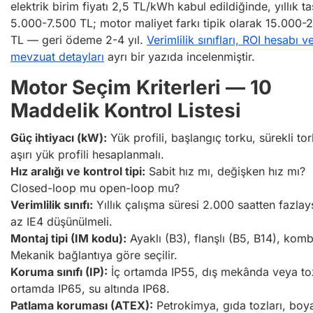
elektrik birim fiyatı 2,5 TL/kWh kabul edildiğinde, yıllık ta
5.000-7.500 TL; motor maliyet farkı tipik olarak 15.000-
TL — geri ödeme 2-4 yıl.
Verimlilik sınıfları, ROI hesabı v
mevzuat detayları
ayrı bir yazıda incelenmiştir.
Motor Seçim Kriterleri — 10
Maddelik Kontrol Listesi
Güç ihtiyacı (kW):
Yük profili, başlangıç torku, sürekli to
aşırı yük profili hesaplanmalı.
Hız aralığı ve kontrol tipi:
Sabit hız mı, değişken hız mı?
Closed-loop mu open-loop mu?
Verimlilik sınıfı:
Yıllık çalışma süresi 2.000 saatten fazlay
az IE4 düşünülmeli.
Montaj tipi (IM kodu):
Ayaklı (B3), flanşlı (B5, B14), komb
Mekanik bağlantıya göre seçilir.
Koruma sınıfı (IP):
İç ortamda IP55, dış mekânda veya to
ortamda IP65, su altında IP68.
Patlama koruması (ATEX):
Petrokimya, gıda tozları, boy