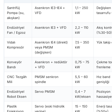
Santrifüj
Asenkron IE3-IE4 +
1,1 – 250
Değişken 
Pompa (su,
VFD
kW
tasarrufu
akışkan)
Endüstriyel
Asenkron IE3 + VFD
2,2 – 110
Akış kont
Fan / Egzoz
kW
(%30-50)
Vidalı
Asenkron IE4 (direkt)
7,5 – 350
Yük takip 
Kompresör
veya PMSM
kW
(değişken)
Konveyör
Asenkron + redüktör
0,75 – 75
Çekme to
Bandı
+ VFD
kW
frenleme
CNC Tezgâh
PMSM senkron
5,5 – 60
Hız band
Mili
spindle
kW
genişliği
Endüstriyel
Servo PMSM
0,4 – 7
Pozisyon
Robot Eksen
kW/eksen
hassasiyet
Plastik
Servo (eski hidrolik
15 – 150
Enerji tas
Enjeksiyon
yerine)
kW
(%50+)