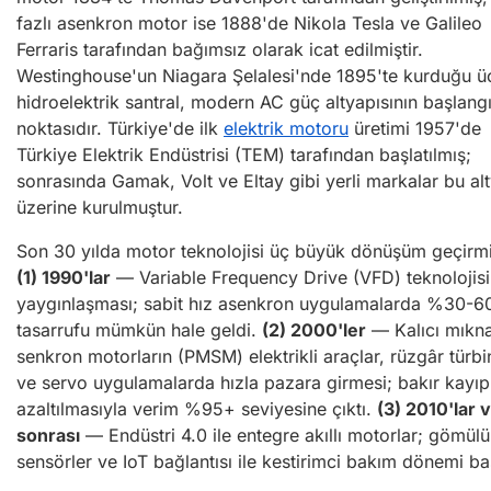
fazlı asenkron motor ise 1888'de Nikola Tesla ve Galileo
Ferraris tarafından bağımsız olarak icat edilmiştir.
Westinghouse'un Niagara Şelalesi'nde 1895'te kurduğu üç
hidroelektrik santral, modern AC güç altyapısının başlang
noktasıdır. Türkiye'de ilk
elektrik motoru
üretimi 1957'de
Türkiye Elektrik Endüstrisi (TEM) tarafından başlatılmış;
sonrasında Gamak, Volt ve Eltay gibi yerli markalar bu al
üzerine kurulmuştur.
Son 30 yılda motor teknolojisi üç büyük dönüşüm geçirmiş
(1) 1990'lar
— Variable Frequency Drive (VFD) teknolojisi
yaygınlaşması; sabit hız asenkron uygulamalarda %30-60
tasarrufu mümkün hale geldi.
(2) 2000'ler
— Kalıcı mıknat
senkron motorların (PMSM) elektrikli araçlar, rüzgâr türbin
ve servo uygulamalarda hızla pazara girmesi; bakır kayıpl
azaltılmasıyla verim %95+ seviyesine çıktı.
(3) 2010'lar 
sonrası
— Endüstri 4.0 ile entegre akıllı motorlar; gömülü
sensörler ve IoT bağlantısı ile kestirimci bakım dönemi ba