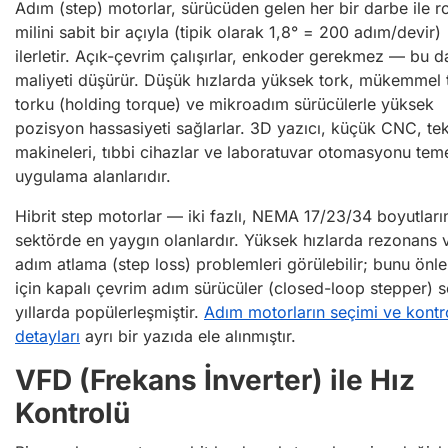
Adım (step) motorlar, sürücüden gelen her bir darbe ile r
milini sabit bir açıyla (tipik olarak 1,8° = 200 adım/devir)
ilerletir. Açık-çevrim çalışırlar, enkoder gerekmez — bu d
maliyeti düşürür. Düşük hızlarda yüksek tork, mükemmel
torku (holding torque) ve mikroadım sürücülerle yüksek
pozisyon hassasiyeti sağlarlar. 3D yazıcı, küçük CNC, tek
makineleri, tıbbi cihazlar ve laboratuvar otomasyonu tem
uygulama alanlarıdır.
Hibrit step motorlar — iki fazlı, NEMA 17/23/34 boyutlar
sektörde en yaygın olanlardır. Yüksek hızlarda rezonans 
adım atlama (step loss) problemleri görülebilir; bunu ön
için kapalı çevrim adım sürücüler (closed-loop stepper) 
yıllarda popülerleşmiştir.
Adım motorların seçimi ve kontr
detayları
ayrı bir yazıda ele alınmıştır.
VFD (Frekans İnverter) ile Hız
Kontrolü