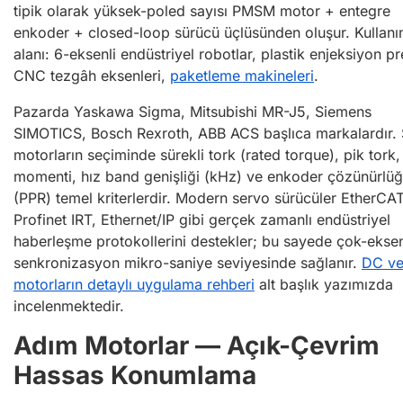
tipik olarak yüksek-poled sayısı PMSM motor + entegre
enkoder + closed-loop sürücü üçlüsünden oluşur. Kullan
alanı: 6-eksenli endüstriyel robotlar, plastik enjeksiyon pre
CNC tezgâh eksenleri,
paketleme makineleri
.
Pazarda Yaskawa Sigma, Mitsubishi MR-J5, Siemens
SIMOTICS, Bosch Rexroth, ABB ACS başlıca markalardır.
motorların seçiminde sürekli tork (rated torque), pik tork, 
momenti, hız band genişliği (kHz) ve enkoder çözünürlü
(PPR) temel kriterlerdir. Modern servo sürücüler EtherCAT
Profinet IRT, Ethernet/IP gibi gerçek zamanlı endüstriyel
haberleşme protokollerini destekler; bu sayede çok-eksen
senkronizasyon mikro-saniye seviyesinde sağlanır.
DC ve
motorların detaylı uygulama rehberi
alt başlık yazımızda
incelenmektedir.
Adım Motorlar — Açık-Çevrim
Hassas Konumlama