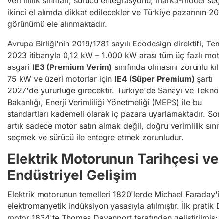
verimlilik sınıfları, sürücü entegrasyonu, marka-model seç
ikinci el alımda dikkat edilecekler ve Türkiye pazarının 2
görünümü ele alınmaktadır.
Avrupa Birliği'nin 2019/1781 sayılı Ecodesign direktifi, 
2023 itibarıyla 0,12 kW – 1.000 kW arası tüm üç fazlı mot
asgari
IE3 (Premium Verim)
sınıfında olmasını zorunlu kıl
75 kW ve üzeri motorlar için
IE4 (Süper Premium)
şartı
2027'de yürürlüğe girecektir. Türkiye'de Sanayi ve Teknol
Bakanlığı, Enerji Verimliliği Yönetmeliği (MEPS) ile bu
standartları kademeli olarak iç pazara uyarlamaktadır. So
artık sadece motor satın almak değil, doğru verimlilik sını
seçmek ve sürücü ile entegre etmek zorunludur.
Elektrik Motorunun Tarihçesi ve
Endüstriyel Gelişim
Elektrik motorunun temelleri 1820'lerde Michael Faraday'
elektromanyetik indüksiyon yasasıyla atılmıştır. İlk pratik
motor 1834'te Thomas Davenport tarafından geliştirilmiş;