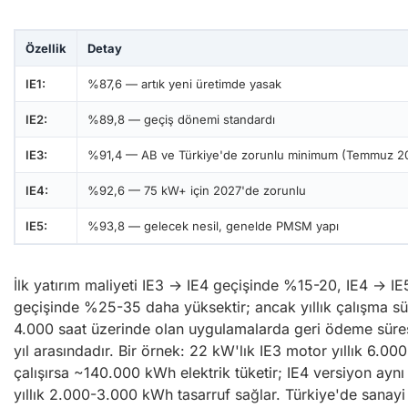
Özellik
Detay
IE1:
%87,6 — artık yeni üretimde yasak
IE2:
%89,8 — geçiş dönemi standardı
IE3:
%91,4 — AB ve Türkiye'de zorunlu minimum (Temmuz 2
IE4:
%92,6 — 75 kW+ için 2027'de zorunlu
IE5:
%93,8 — gelecek nesil, genelde PMSM yapı
İlk yatırım maliyeti IE3 → IE4 geçişinde %15-20, IE4 → IE
geçişinde %25-35 daha yüksektir; ancak yıllık çalışma sü
4.000 saat üzerinde olan uygulamalarda geri ödeme süre
yıl arasındadır. Bir örnek: 22 kW'lık IE3 motor yıllık 6.000
çalışırsa ~140.000 kWh elektrik tüketir; IE4 versiyon aynı
yıllık 2.000-3.000 kWh tasarruf sağlar. Türkiye'de sanayi