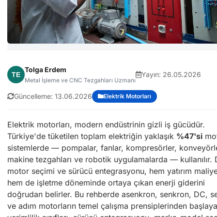
Tolga Erdem
Yayın:
26.05.2026
Metal İşleme ve CNC Tezgahları Uzmanı
Güncelleme:
13.06.2026
Elektrik Motorları
Elektrik motorları, modern endüstrinin gizli iş gücüdür.
Türkiye'de tüketilen toplam elektriğin yaklaşık
%47'si
mot
sistemlerde — pompalar, fanlar, kompresörler, konveyörl
makine tezgahları ve robotik uygulamalarda — kullanılır.
motor seçimi ve sürücü entegrasyonu, hem yatırım maliye
hem de işletme döneminde ortaya çıkan enerji giderini
doğrudan belirler. Bu rehberde asenkron, senkron, DC, s
ve adım motorların temel çalışma prensiplerinden başlaya