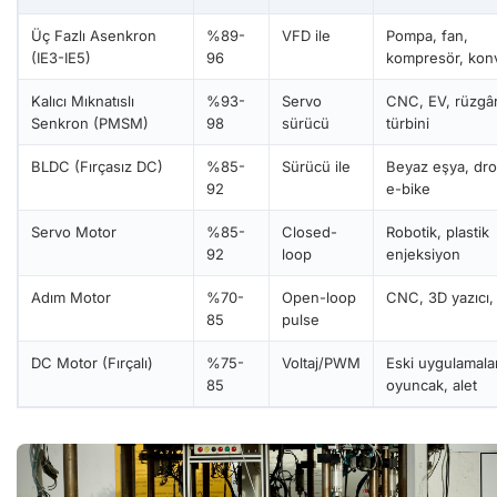
Üç Fazlı Asenkron
%89-
VFD ile
Pompa, fan,
(IE3-IE5)
96
kompresör, kon
Kalıcı Mıknatıslı
%93-
Servo
CNC, EV, rüzgâ
Senkron (PMSM)
98
sürücü
türbini
BLDC (Fırçasız DC)
%85-
Sürücü ile
Beyaz eşya, dro
92
e-bike
Servo Motor
%85-
Closed-
Robotik, plastik
92
loop
enjeksiyon
Adım Motor
%70-
Open-loop
CNC, 3D yazıcı, 
85
pulse
DC Motor (Fırçalı)
%75-
Voltaj/PWM
Eski uygulamalar
85
oyuncak, alet