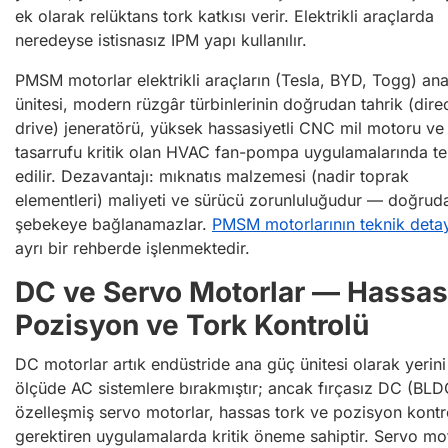
ek olarak relüktans tork katkısı verir. Elektrikli araçlarda
neredeyse istisnasız IPM yapı kullanılır.
PMSM motorlar elektrikli araçların (Tesla, BYD, Togg) an
ünitesi, modern rüzgâr türbinlerinin doğrudan tahrik (dire
drive) jeneratörü, yüksek hassasiyetli CNC mil motoru ve 
tasarrufu kritik olan HVAC fan-pompa uygulamalarında te
edilir. Dezavantajı: mıknatıs malzemesi (nadir toprak
elementleri) maliyeti ve sürücü zorunluluğudur — doğrud
şebekeye bağlanamazlar.
PMSM motorlarının teknik detay
ayrı bir rehberde işlenmektedir.
DC ve Servo Motorlar — Hassas
Pozisyon ve Tork Kontrolü
DC motorlar artık endüstride ana güç ünitesi olarak yerin
ölçüde AC sistemlere bırakmıştır; ancak fırçasız DC (BLD
özelleşmiş servo motorlar, hassas tork ve pozisyon kontr
gerektiren uygulamalarda kritik öneme sahiptir. Servo mo