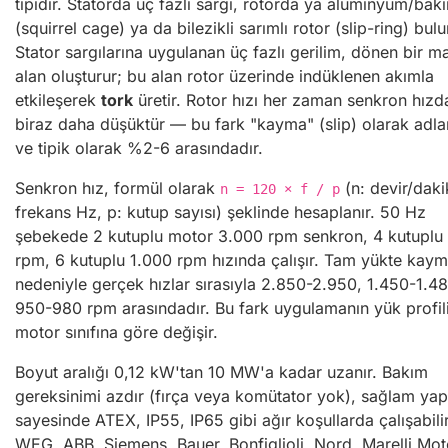
tipidir. Statorda üç fazlı sargı, rotorda ya alüminyum/bakı
(squirrel cage) ya da bilezikli sarımlı rotor (slip-ring) bulu
Stator sargılarına uygulanan üç fazlı gerilim, dönen bir m
alan oluşturur; bu alan rotor üzerinde indüklenen akımla
etkileşerek
tork
üretir. Rotor hızı her zaman senkron hızd
biraz daha düşüktür — bu fark "kayma" (slip) olarak adlan
ve tipik olarak %2-6 arasındadır.
Senkron hız, formül olarak
(n: devir/dakik
n = 120 × f / p
frekans Hz, p: kutup sayısı) şeklinde hesaplanır. 50 Hz
şebekede 2 kutuplu motor 3.000 rpm senkron, 4 kutuplu
rpm, 6 kutuplu 1.000 rpm hızında çalışır. Tam yükte kay
nedeniyle gerçek hızlar sırasıyla 2.850-2.950, 1.450-1.48
950-980 rpm arasındadır. Bu fark uygulamanın yük profil
motor sınıfına göre değişir.
Boyut aralığı 0,12 kW'tan 10 MW'a kadar uzanır. Bakım
gereksinimi azdır (fırça veya komütator yok), sağlam yap
sayesinde ATEX, IP55, IP65 gibi ağır koşullarda çalışabilir
WEG, ABB, Siemens, Bauer, Bonfiglioli, Nord, Marelli Mot