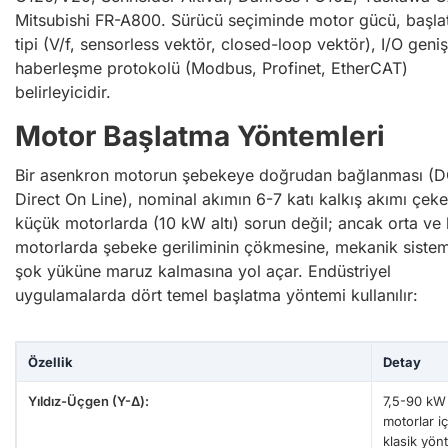
Mitsubishi FR-A800. Sürücü seçiminde motor gücü, başl
tipi (V/f, sensorless vektör, closed-loop vektör), I/O geniş
haberleşme protokolü (Modbus, Profinet, EtherCAT)
belirleyicidir.
Motor Başlatma Yöntemleri
Bir asenkron motorun şebekeye doğrudan bağlanması (
Direct On Line), nominal akımın 6-7 katı kalkış akımı çeke
küçük motorlarda (10 kW altı) sorun değil; ancak orta ve
motorlarda şebeke geriliminin çökmesine, mekanik sistem
şok yüküne maruz kalmasına yol açar. Endüstriyel
uygulamalarda dört temel başlatma yöntemi kullanılır:
Özellik
Detay
Yıldız-Üçgen (Y-Δ):
7,5-90 kW 
motorlar iç
klasik yön