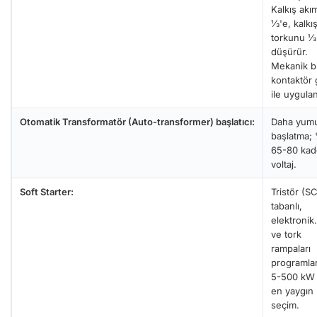
Kalkış akım
⅓'e, kalkı
torkunu ⅓
düşürür.
Mekanik b
kontaktör
ile uygulan
Otomatik Transformatör (Auto-transformer) başlatıcı:
Daha yum
başlatma;
65-80 kad
voltaj.
Soft Starter:
Tristör (S
tabanlı,
elektronik
ve tork
rampaları
programlan
5-500 kW 
en yaygın
seçim.