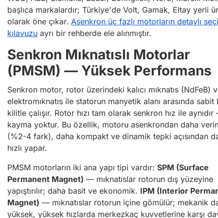
başlıca markalardır; Türkiye'de Volt, Gamak, Eltay yerli ür
olarak öne çıkar.
Asenkron üç fazlı motorların detaylı seç
kılavuzu
ayrı bir rehberde ele alınmıştır.
Senkron Mıknatıslı Motorlar
(PMSM) — Yüksek Performans
Senkron motor, rotor üzerindeki kalıcı mıknatıs (NdFeB) 
elektromıknatıs ile statorun manyetik alanı arasında sabit 
kilitle çalışır. Rotor hızı tam olarak senkron hız ile aynıdır
kayma yoktur. Bu özellik, motoru asenkrondan daha verim
(%2-4 fark), daha kompakt ve dinamik tepki açısından d
hızlı yapar.
PMSM motorların iki ana yapı tipi vardır:
SPM (Surface
Permanent Magnet)
— mıknatıslar rotorun dış yüzeyine
yapıştırılır; daha basit ve ekonomik.
IPM (Interior Perma
Magnet)
— mıknatıslar rotorun içine gömülür; mekanik 
yüksek, yüksek hızlarda merkezkaç kuvvetlerine karşı day