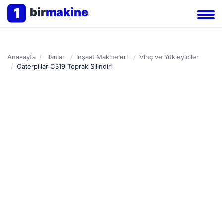
1
bir
makine
Anasayfa
/
İlanlar
/
İnşaat Makineleri
/
Vinç ve Yükleyiciler
/
Caterpillar CS19 Toprak Silindiri