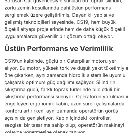
Borusan Cat güvencesiyle sunulan bu toprak silindiri,
zorlu zemin koşullarında dahi üstün performans
sergilemek üzere geliştirilmiş. Dayanıklı yapısı ve
gelişmiş teknolojileri sayesinde, CS19, hem büyük
ölçekli altyapı projelerinde hem de daha küçük ölçekli
uygulamalarda güvenilir bir çözüm ortağı oluyor.
Üstün Performans ve Verimlilik
CS19’un kalbinde, güçlü bir Caterpillar motoru yer
alıyor. Bu motor, yüksek tork ve düşük yakıt tüketimiyle
öne çıkarken, aynı zamanda hidrolik sistem ile uyumlu
çalışarak optimum güç dağılımı sağlıyor. Silindirin
sıkıştırma gücü, farklı toprak türlerinde bile etkili bir
sıkıştırma performansı sunuyor. Operatörün yorulmasını
engelleyen ergonomik kabin, uzun süreli çalışmalarda
konforu artırırken, aynı zamanda operatörün görüş
açısını da genişletiyor. Kabin içindeki kontroller,
sezgisel bir tasarıma sahip olup, operatörün makineyi
kolayca yönetmesine olanak tanıyor.