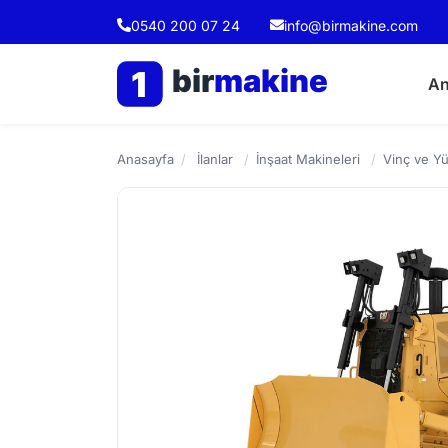
0540 200 07 24
info@birmakine.com
bir
makine
1
An
Anasayfa
/
İlanlar
/
İnşaat Makineleri
/
Vinç ve Yü