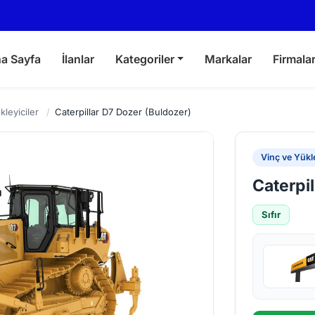
a Sayfa
İlanlar
Kategoriler
Markalar
Firmala
kleyiciler
/
Caterpillar D7 Dozer (Buldozer)
Vinç ve Yükle
Caterpi
Sıfır