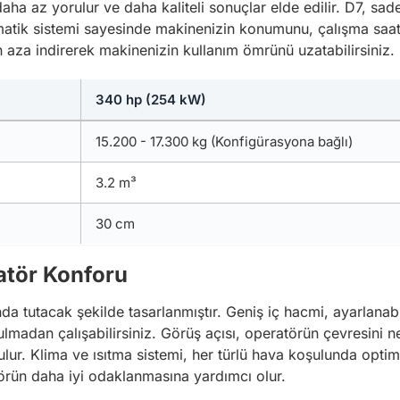
aha az yorulur ve daha kaliteli sonuçlar elde edilir. D7, sa
ematik sistemi sayesinde makinenizin konumunu, çalışma saatl
en aza indirerek makinenizin kullanım ömrünü uzatabilirsiniz.
340 hp (254 kW)
15.200 - 17.300 kg (Konfigürasyona bağlı)
3.2 m³
30 cm
atör Konforu
a tutacak şekilde tasarlanmıştır. Geniş iç hacmi, ayarlanabi
lmadan çalışabilirsiniz. Görüş açısı, operatörün çevresini n
rulur. Klima ve ısıtma sistemi, her türlü hava koşulunda opti
törün daha iyi odaklanmasına yardımcı olur.