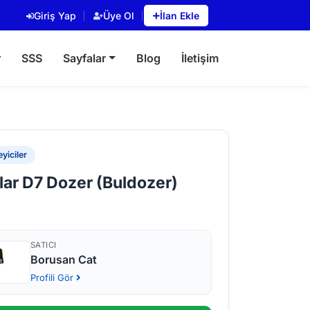
Giriş Yap
Üye Ol
İlan Ekle
r
SSS
Sayfalar
Blog
İletişim
yiciler
llar D7 Dozer (Buldozer)
SATICI
Borusan Cat
Profili Gör