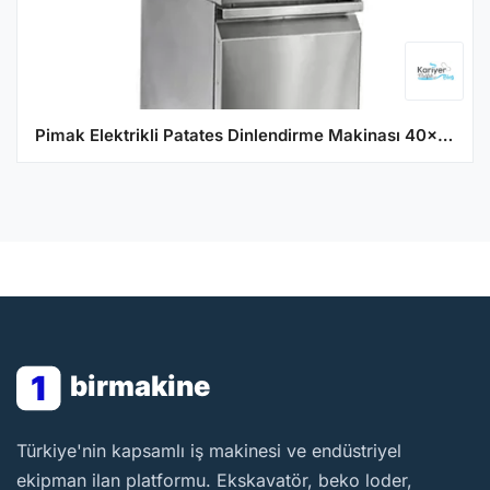
Pimak Elektrikli Patates Dinlendirme Makinası 40x90x85 90SD-M168E
1
birmakine
BirMakine
Türkiye'nin kapsamlı iş makinesi ve endüstriyel
ekipman ilan platformu. Ekskavatör, beko loder,