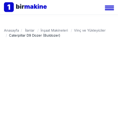
1
bir
makine
Anasayfa
/
İlanlar
/
İnşaat Makineleri
/
Vinç ve Yükleyiciler
/
Caterpillar D9 Dozer (Buldozer)