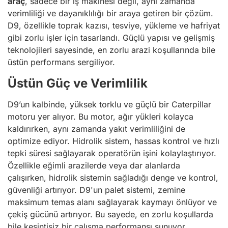
araç
, sadece bir iş makinesi değil, aynı zamanda
verimliliği ve dayanıklılığı bir araya getiren bir çözüm.
D9, özellikle toprak kazısı, tesviye, yükleme ve hafriyat
gibi zorlu işler için tasarlandı. Güçlü yapısı ve gelişmiş
teknolojileri sayesinde, en zorlu arazi koşullarında bile
üstün performans sergiliyor.
Üstün Güç ve Verimlilik
D9’un kalbinde, yüksek torklu ve güçlü bir Caterpillar
motoru yer alıyor. Bu motor, ağır yükleri kolayca
kaldırırken, aynı zamanda yakıt verimliliğini de
optimize ediyor. Hidrolik sistem, hassas kontrol ve hızlı
tepki süresi sağlayarak operatörün işini kolaylaştırıyor.
Özellikle eğimli arazilerde veya dar alanlarda
çalışırken, hidrolik sistemin sağladığı denge ve kontrol,
güvenliği artırıyor. D9'un palet sistemi, zemine
maksimum temas alanı sağlayarak kaymayı önlüyor ve
çekiş gücünü artırıyor. Bu sayede, en zorlu koşullarda
bile kesintisiz bir çalışma performansı sunuyor.