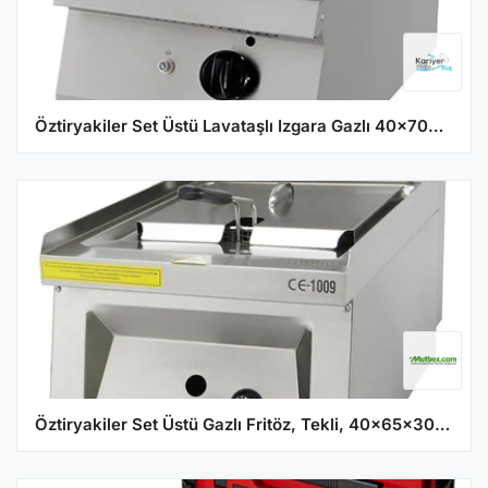
Öztiryakiler Set Üstü Lavataşlı Izgara Gazlı 40x70x30 700 Seri 7864.N1.40703.12
Öztiryakiler Set Üstü Gazlı Fritöz, Tekli, 40x65x30 cm, OFG 4065