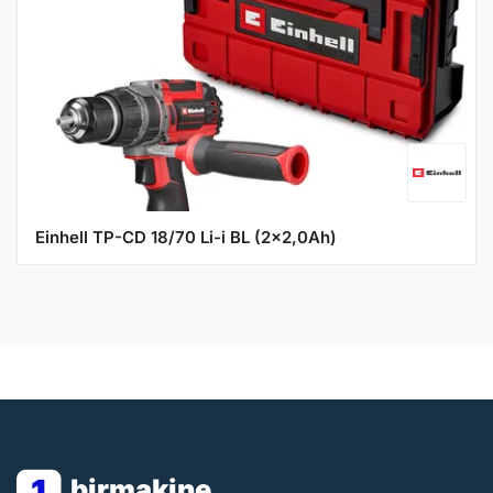
Einhell TP-CD 18/70 Li-i BL (2x2,0Ah)
1
birmakine