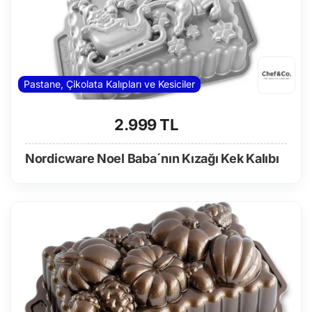
Pastane, Çikolata Kalıpları ve Kesiciler
2.999 TL
Nordicware Noel Baba´nın Kızağı Kek Kalıbı