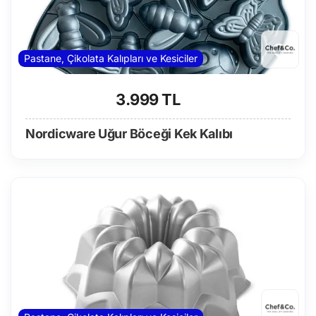
Pastane, Çikolata Kalıpları ve Kesiciler
3.999 TL
Nordicware Uğur Böceği Kek Kalıbı