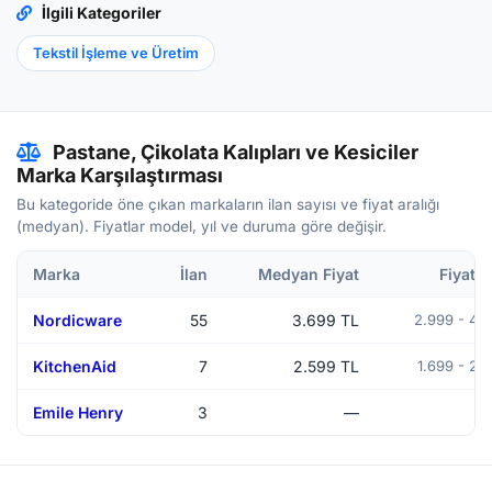
İlgili Kategoriler
Tekstil İşleme ve Üretim
Pastane, Çikolata Kalıpları ve Kesiciler
Marka Karşılaştırması
Bu kategoride öne çıkan markaların ilan sayısı ve fiyat aralığı
(medyan). Fiyatlar model, yıl ve duruma göre değişir.
Marka
İlan
Medyan Fiyat
Fiyat A
Nordicware
55
3.699 TL
2.999 - 4.
KitchenAid
7
2.599 TL
1.699 - 2.
Emile Henry
3
—