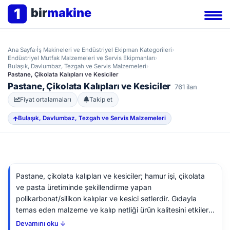
1
bir
makine
Ana Sayfa
›
İş Makineleri ve Endüstriyel Ekipman Kategorileri
›
Endüstriyel Mutfak Malzemeleri ve Servis Ekipmanları
›
Bulaşık, Davlumbaz, Tezgah ve Servis Malzemeleri
›
Pastane, Çikolata Kalıpları ve Kesiciler
Pastane, Çikolata Kalıpları ve Kesiciler
761 ilan
Fiyat ortalamaları
Takip et
Bulaşık, Davlumbaz, Tezgah ve Servis Malzemeleri
Pastane, çikolata kalıpları ve kesiciler; hamur işi, çikolata
ve pasta üretiminde şekillendirme yapan
polikarbonat/silikon kalıplar ve kesici setlerdir. Gıdayla
temas eden malzeme ve kalıp netliği ürün kalitesini etkiler.
İkinci el alırken kalıp yüzeyinin aşınmasını, gıda-uygunluk
Devamını oku ↓