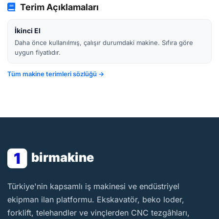
Terim Açıklamaları
İkinci El
Daha önce kullanılmış, çalışır durumdaki makine. Sıfıra göre
uygun fiyatlıdır.
Tüm makine terimleri sözlüğü →
1
birmakine
BirMakine
Türkiye'nin kapsamlı iş makinesi ve endüstriyel
ekipman ilan platformu. Ekskavatör, beko loder,
forklift, telehandler ve vinçlerden CNC tezgâhları,