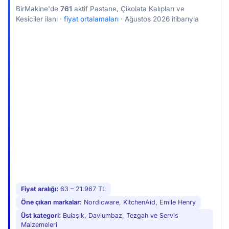
belgesini ve deformasyonu kontrol edin.
BirMakine'de
761
aktif Pastane, Çikolata Kalıpları ve
Kesiciler ilanı ·
fiyat ortalamaları
·
Ağustos 2026 itibarıyla
Fiyat aralığı:
63 – 21.967 TL
Öne çıkan markalar:
Nordicware, KitchenAid, Emile Henry
Üst kategori:
Bulaşık, Davlumbaz, Tezgah ve Servis
Malzemeleri